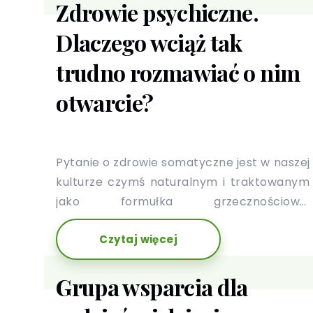
Zdrowie psychiczne.
Dlaczego wciąż tak
trudno rozmawiać o nim
otwarcie?
Pytanie o zdrowie somatyczne jest w naszej
kulturze czymś naturalnym i traktowanym
jako formułka grzecznościowa.
Poczytujemy je za rodzaj uprzejmości i
Czytaj więcej
odpowiadamy zwykle bez oporów czy
zażenowania. Inaczej jest w przypadku
zdrowia psychicznego.
Grupa wsparcia dla