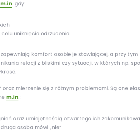
a
m.in
. gdy:
kich
celu uniknięcia odrzucenia
 zapewniają komfort osobie je stawiającej, a przy tym n
nikania relacji z bliskimi czy sytuacji, w których np. 
ykrość.
” oraz mierzenie się z różnym problemami. Są one ela
one
m.in
.:
nień oraz umiejętnością otwartego ich zakomunikowa
 druga osoba mówi „nie”