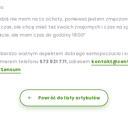
o:
e dziś nie mam na to ochoty, ponieważ jestem zmęczon
czas, ale chcę mieć też swoich znajomych i czas na sp
cie, ale mam czas do godziny 18:00”
est bardzo ważnym aspektem dobrego samopoczucia i s
umerem telefonu
573 921 771
, adresem
kontakt@cen
 Sensum
Powróć do listy artykułów