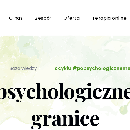
i
O nas
Zespół
Oferta
Terapia online
Grupy wsparcia i TUSy dla osób dorosłych
Ko
Baza wiedzy
Z cyklu #popsychologicznemu
opsychologiczn
Poradnictwo seksuologiczne
Ps
Psychoterapia par i małżeństwa
P
granice
Terapia uzależnień (PL / EN)
(T
m