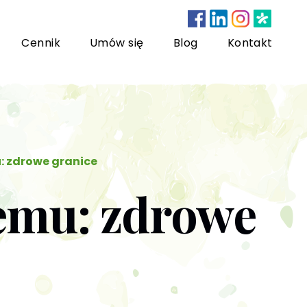
Cennik
Umów się
Blog
Kontakt
nsultacje bariatryczne
: zdrowe granice
emu: zdrowe
ychoterapia dzieci i młodzieży
sychoterapia rodzinna
US) Trening Umiejętności Społecznych dla dzieci i
łodzieży