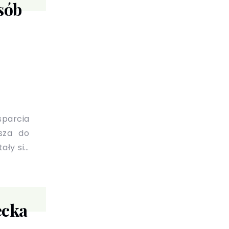
sób
arcia
asza do
ały się
ecka