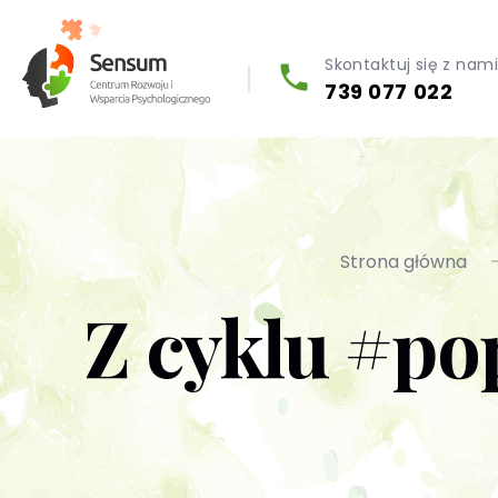
Skontaktuj się z nam
739 077 022
Diagnoza psychologiczna (testy psychologiczne)
Strona główna
Z cyklu #p
Konsultacja biegłego psychologa
Psychoterapia indywidualna (PL / EN)
Wsparcie dla firm