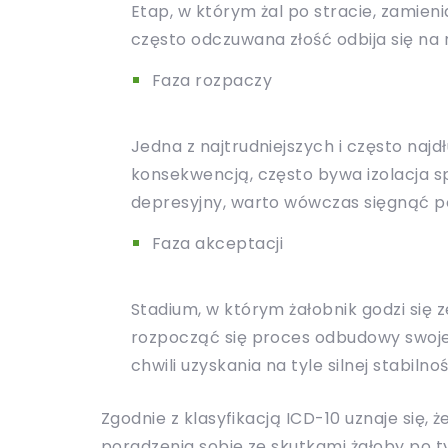
Etap, w którym żal po stracie, zamienia
często odczuwana złość odbija się na
Faza rozpaczy
Jedna z najtrudniejszych i często naj
konsekwencją, często bywa izolacja s
depresyjny, warto wówczas sięgnąć p
Faza akceptacji
Stadium, w którym żałobnik godzi się z
rozpocząć się proces odbudowy swojego
chwili uzyskania na tyle silnej stabi
Zgodnie z klasyfikacją ICD-10 uznaje się, 
poradzenia sobie ze skutkami żałoby po 