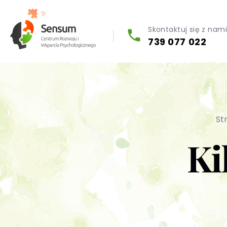
Skontaktuj się z nam
739 077 022
Diagnoza psychologiczna (testy psychologiczne)
St
Ki
Konsultacja biegłego psychologa
Psychoterapia indywidualna (PL / EN)
Wsparcie dla firm