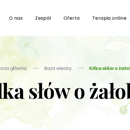
i
O nas
Zespół
Oferta
Terapia online
Grupy wsparcia i TUSy dla osób dorosłych
Ko
rona główna
Baza wiedzy
Kilka słów o żało
lka słów o żało
Poradnictwo seksuologiczne
Ps
Psychoterapia par i małżeństwa
P
Terapia uzależnień (PL / EN)
(T
m