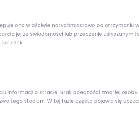
tępuje ona właściwie natychmiastowo po otrzymaniu wia
parcia jej ze świadomości lub przeczenie usłyszanym f
 lub szok.
ciu informacji o stracie. Brak obecności zmarłej oso
wa tego stadium. W tej fazie często pojawia się uczuc