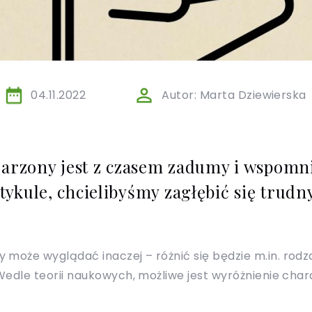
04.11.2022
Autor: Marta Dziewierska
jarzony jest z czasem zadumy i wspomnie
tykule, chcielibyśmy zagłębić się trudn
 może wyglądać inaczej – różnić się będzie m.in. rod
Wedle teorii naukowych, możliwe jest wyróżnienie cha