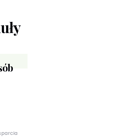
kuły
sób
arcia