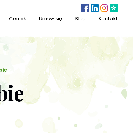
Cennik
Umów się
Blog
Kontakt
nsultacje bariatryczne
bie
bie
ychoterapia dzieci i młodzieży
sychoterapia rodzinna
US) Trening Umiejętności Społecznych dla dzieci i
łodzieży