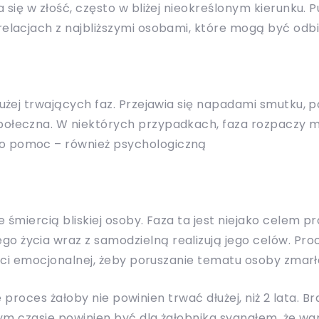
 się w złość, często w bliżej nieokreślonym kierunku. P
 relacjach z najbliższymi osobami, które mogą być odb
dłużej trwających faz. Przejawia się napadami smutku, 
połeczna. W niektórych przypadkach, faza rozpaczy mo
o pomoc – również psychologiczną
e śmiercią bliskiej osoby. Faza ta jest niejako celem 
 życia wraz z samodzielną realizują jego celów. Proc
lności emocjonalnej, żeby poruszanie tematu osoby zma
że proces żałoby nie powinien trwać dłużej, niż 2 lata.
tym czasie powinien być dla żałobnika sygnałem, że w