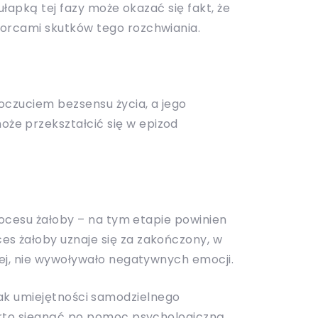
ułapką tej fazy może okazać się fakt, że
iorcami skutków tego rozchwiania.
poczuciem bezsensu życia, a jego
że przekształcić się w epizod
procesu żałoby – na tym etapie powinien
es żałoby uznaje się za zakończony, w
rłej, nie wywoływało negatywnych emocji.
 Brak umiejętności samodzielnego
arto sięgnąć po pomoc psychologiczną.