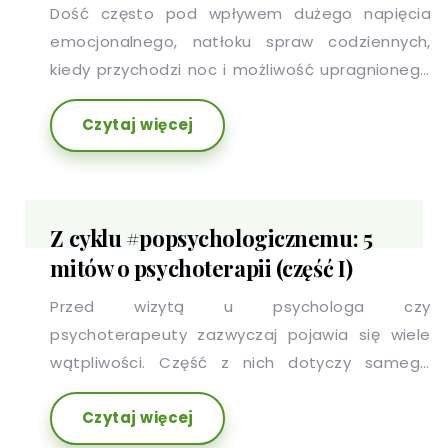
Dość często pod wpływem dużego napięcia
emocjonalnego, natłoku spraw codziennych,
kiedy przychodzi noc i możliwość upragnionego
odpoczynku...nie możemy zasnąć. Napięcie
Czytaj więcej
nerwowe jest reakcją na trudne, stresujące
sytuacje, które o ile występują krótkotrwale,
mobilizują nas do działania, jednak ich
długotrwałość, wyniszcza organizm. Ciągły
Z cyklu #popsychologicznemu: 5
stres prowadzi do ogólnego osłabienia,
mitów o psychoterapii (część I)
przewlekłego zmęczenia, spadku energii czy
właśnie trudności z zasypianiem.
Przed wizytą u psychologa czy
psychoterapeuty zazwyczaj pojawia się wiele
wątpliwości. Część z nich dotyczy samego
spotkania ze specjalistą i jego formy, inne,
Czytaj więcej
emocji które wizycie będą towarzyszyć.