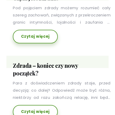
Pod pojęciem zdrady możemy rozumieć cały
szereg zachowań, związanych z przekroczeniem
granic intymności, lojalności i zaufania w
związku. Nie da się wyodrębnić jednej definicji
Czytaj więcej
zdrady, gdyż każdy z partnerów, może ją
rozumieć inaczej. Na jej ukształtowanie mają
wpływ między innymi kultura, wychowanie czy
wcześniejsze związkowe doświadczenia. Pojęcie
Zdrada – koniec czy nowy
to cały czas ewoluuje, jakkolwiek, najbardziej
początek?
rozpowszechnione jest rozróżnienie na zdradę
fizyczną i emocjonalną.
Para z doświadczeniem zdrady staje, przed
decyzją: co dalej? Odpowiedź może być różna,
niektórzy od razu zakończą relację, inni będą
próbowali żyć, jakby nic się nie stało, a jeszcze
Czytaj więcej
inni będą się rozstawać i schodzić na nowo. Bez