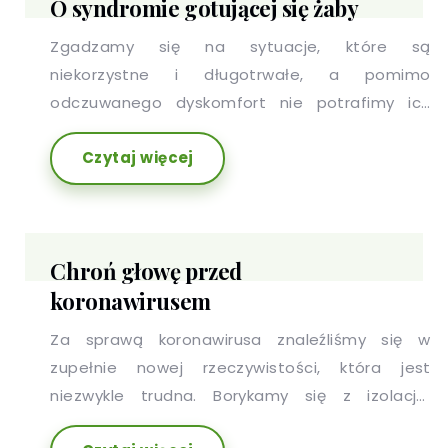
O syndromie gotującej się żaby
Zgadzamy się na sytuacje, które są
niekorzystne i długotrwałe, a pomimo
odczuwanego dyskomfort nie potrafimy ich
przerwać. Powodów może być wiele: toksyczny
Czytaj więcej
związek, zależność emocjonalna czy
nieumiejętność określenia, co dzieję się wokół
nas. Być może to właśnie Ty tolerujesz trudną
sytuacje, tak długo, póki nie spowoduje ona
Chroń głowę przed
wypalenia? Chcielibyśmy przybliżyć Ci historię o
koronawirusem
żabie, która nie wiedziała, że się właśnie gotuje.
Za sprawą koronawirusa znaleźliśmy się w
zupełnie nowej rzeczywistości, która jest
niezwykle trudna. Borykamy się z izolacją,
wytrwale sprawdzamy doniesienia dotyczące