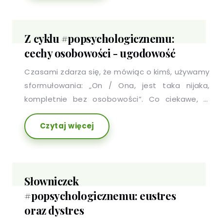
zestaw cech, który potocznie nazywamy
osobowością.
Z cyklu #popsychologicznemu:
cechy osobowości - ugodowość
Czasami zdarza się, że mówiąc o kimś, używamy
sformułowania: „On / Ona, jest taka nijaka,
kompletnie bez osobowości”. Co ciekawe, w
stwierdzeniu tym nie ma nawet odrobiny racji,
Czytaj więcej
ponieważ każdy z nas ma charakterystyczny dla
siebie i przejawiający się w różnych obszarach
zestaw cech, który potocznie nazywamy
osobowością.
Słowniczek
#popsychologicznemu: eustres
oraz dystres