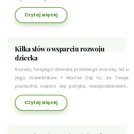
osobą dorosłą i zmagasz się z trudnością w
Czytaj więcej
artykułowaniu pewnych słów?
Kilka słów o wsparciu rozwoju
dziecka
Rozwój Twojego dziecka przebiega inaczej, niż u
jego rówieśników ? Martwi Cię to, że Twoje
pociecha często się potyka, niespodziewanie
popada w ataki złości, przejawia problemy w
Czytaj więcej
koncentracji uwagi i łatwo się rozprasza? Warto
wesprzeć rozwój Twojego dziecka!