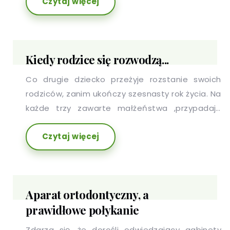
Czytaj więcej
wzrostu zachorowań, snujemy wizje, kiedy
wrócimy. Staramy się racjonalnie podchodzić do
wszelkich doniesień, jednak w wielu z nas
potęguje się niepokój o zdrowie swoje i
Kiedy rodzice się rozwodzą...
najbliższych, pracę, plany czy płynność
finansową.
Co drugie dziecko przeżyje rozstanie swoich
rodziców, zanim ukończy szesnasty rok życia. Na
każde trzy zawarte małżeństwa ,przypadają
dwa rozwody. Jedna czwarta dzieci doświadcza
Czytaj więcej
stresu z powodu rozpadu rodziny. Jedno
dziecko na pięcioro mieszka z samotnym
rodzicem. Milion dzieci żyje w przybranych
rodzinach.
Aparat ortodontyczny, a
prawidłowe połykanie
Zdarza się, że dorośli odwiedzający gabinety