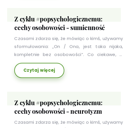
zestaw cech, który potocznie nazywamy
osobowością.
Z cyklu #popsychologicznemu:
cechy osobowości - sumienność
Czasami zdarza się, że mówiąc o kimś, używamy
sformułowania: „On / Ona, jest taka nijaka,
kompletnie bez osobowości”. Co ciekawe, w
stwierdzeniu tym nie ma nawet odrobiny racji,
Czytaj więcej
ponieważ każdy z nas ma charakterystyczny dla
siebie i przejawiający się w różnych obszarach
zestaw cech, który potocznie nazywamy
osobowością.
Z cyklu #popsychologicznemu:
cechy osobowości - neurotyzm
Czasami zdarza się, że mówiąc o kimś, używamy