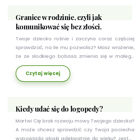
Granice w rodzinie, czyli jak
komunikować się bez złości.
Twoje dziecko rośnie i zaczyna coraz częściej
sprawdzać, na ile mu pozwolisz? Masz wrażenie,
że ze słodkiego bobasa zmienia się w małego
łobuza? A może Twój przedszkolak rzadko z
Czytaj więcej
entuzjazmem reaguje na to, o co go poprosisz?
Czujesz, że Twoje dziecko zaczyna "wchodzić Ci
na głowę"?
Kiedy udać się do logopedy?
Martwi Cię brak rozwoju mowy Twojego dziecka?
A może chcesz sprawdzić czy Twoja pociecha
wypowiada głoski adekwatnie do wieku? Jesteś