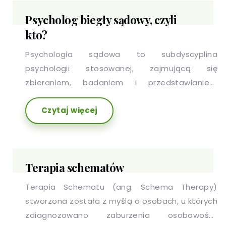
emocji, które pojawiają się wraz z podjęciem
Psycholog biegły sądowy, czyli
decyzji o rozpoczęciu nowego, nieznanego
kto?
dotąd życia. Jak wyglądają etapy rozwodu?
Jakie wyzwania na Ciebie czekają? Jak wygląda
Psychologia sądowa to subdyscyplina
rozwód okiem psychologa?
psychologii stosowanej, zajmującą się
zbieraniem, badaniem i przedstawianiem
dowodów dla celów sądowych. Przedmiotem
Czytaj więcej
zainteresowania psychologa sądowego,
określanego biegłym sądowym z zakresu
psychologii, jest człowiek uczestniczący w
procedurach prawnych w fazie postępowania
Terapia schematów
przygotowawczego lub sadowego – jako
podejrzany lub oskarżony o czyn karalny, ofiara
Terapia Schematu (ang. Schema Therapy)
przestępstwa lub świadek zdarzeń
stworzona została z myślą o osobach, u których
stanowiących przedmiot sprawy.
zdiagnozowano zaburzenia osobowości,