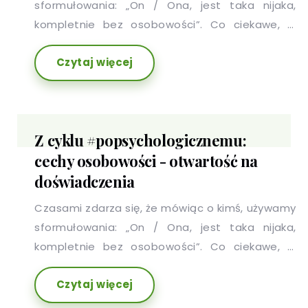
sformułowania: „On / Ona, jest taka nijaka,
kompletnie bez osobowości”. Co ciekawe, w
stwierdzeniu tym nie ma nawet odrobiny racji,
Czytaj więcej
ponieważ każdy z nas ma charakterystyczny dla
siebie i przejawiający się w różnych obszarach
zestaw cech, który potocznie nazywamy
osobowością.
Z cyklu #popsychologicznemu:
cechy osobowości - otwartość na
doświadczenia
Czasami zdarza się, że mówiąc o kimś, używamy
sformułowania: „On / Ona, jest taka nijaka,
kompletnie bez osobowości”. Co ciekawe, w
stwierdzeniu tym nie ma nawet odrobiny racji,
Czytaj więcej
ponieważ każdy z nas ma charakterystyczny dla
siebie i przejawiający się w różnych obszarach