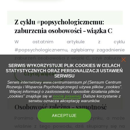
Z cyklu #popsychologicznemu:
zaburzenia osobowości - wiązka C
W ostatnim artykule z cyklu
#popsychologicznemu, zgłębiamy zagadnienie
zaburzeń osobowości z wiązki C, czyli zaburzeń
obawowo - lękowych
SERWIS WYKORZYSTUJE PLIK COOKIES W CELACH
STATYSTYCZNYCH ORAZ PERSONALIZACJI USTAWIEŃ
Czytaj więcej
SERWISU
Serwis internetowy www.centrumsensum.pl (Sensum Centrum
Rozwoju i Wsparcia Psychologicznego) używa plików „cookies”.
Więcej informacji o zastosowaniu i sposobie działania plików
„cookies” znajduje się w
nocie prawnej
. Dalsze korzystanie z
serwisu oznacza akceptację warunków.
Osobowość zależna - samotność
AKCEPTUJE
Pomimo weekendowego odpoczynku, a może
właśnie z tego powodu, dziś skupiamy się na