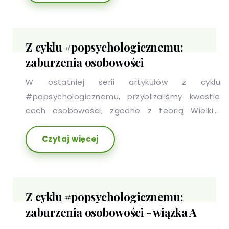
Dlaczego pełni tak ważną rolę w naszym życiu i
dlaczego tak często jest przez nas - dorosłych,
zaniedbywane?
Z cyklu #popsychologicznemu:
zaburzenia osobowości
W ostatniej serii artykułów z cyklu
#popsychologicznemu, przybliżaliśmy kwestie
cech osobowości, zgodne z teorią Wielkiej
Piątki. Dziś natomiast, chcielibyśmy rozpocząć
Czytaj więcej
dyskusje dotyczącą zaburzeń osobowości.
Kiedy możemy zatem mówić, o takich właśnie
zaburzeniach?
Z cyklu #popsychologicznemu:
zaburzenia osobowości - wiązka A