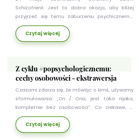
Schizofrenii. Jest to dobra okazja, aby bliżej
przyjrzeć się temu zaburzeniu psychicznemu,
które wciąż obciążone jest wieloma błędnymi
Czytaj więcej
przekonaniami i stygmatyzacją osób, które na
nie cierpią. W poniższym artykule, przedstawimy
5 faktów o schizofrenii.
Z cyklu #popsychologicznemu:
cechy osobowości - ekstrawersja
Czasami zdarza się, że mówiąc o kimś, używamy
sformułowania: „On / Ona, jest taka nijaka,
kompletnie bez osobowości”. Co ciekawe, w
stwierdzeniu tym nie ma nawet odrobiny racji,
Czytaj więcej
ponieważ każdy z nas ma charakterystyczny dla
siebie i przejawiający się w różnych obszarach