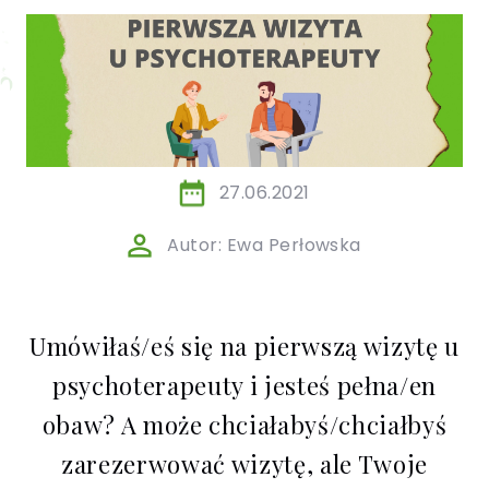
/ EN)
Społecznych
dla dzieci i
młodzieży
27.06.2021
Autor: Ewa Perłowska
Umówiłaś/eś się na pierwszą wizytę u
psychoterapeuty i jesteś pełna/en
obaw? A może chciałabyś/chciałbyś
zarezerwować wizytę, ale Twoje