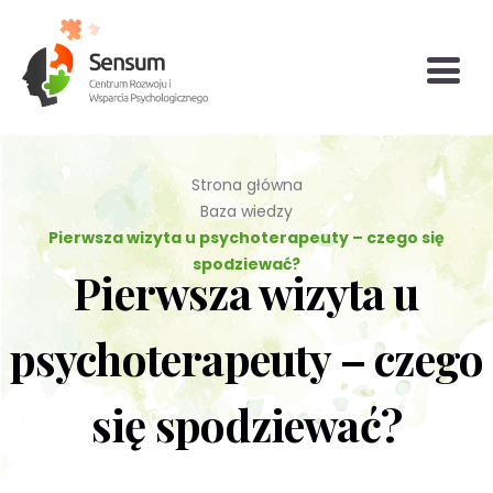
Strona główna
Baza wiedzy
Pierwsza wizyta u psychoterapeuty – czego się
Diagnoza
Grupy
Konsultacje
spodziewać?
psychologiczna
wsparcia i
bariatryczne
Pierwsza wizyta u
(testy
TUSy dla osób
Konsultacja
Poradnictwo
Psychoterapia
psychologiczne)
dorosłych
psychoterapeuty – czego
biegłego
seksuologiczne
dzieci i
psychologa
młodzieży
Psychoterapia
Psychoterapia
Psychoterapia
się spodziewać?
indywidualna (PL
par i
rodzinna
/ EN)
małżeństwa
Wsparcie dla
Terapia
(TUS) Trening
firm
uzależnień (PL
Umiejętności