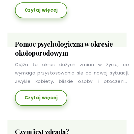
najczęściej występujące także z przewlekłymi
Czytaj więcej
zaburzeniami klinicznymi...
Pomoc psychologiczna w okresie
okołoporodowym
Ciąża to okres dużych zmian w życiu, co
wymaga przystosowania się do nowej sytuacji.
Zwykle kobiety, bliskie osoby i otoczenie,
skupiają się w tym czasie na tym, co dzieje się z
Czytaj więcej
ciałem, natomiast wiedza o tym, co dzieje się w
psychice, jest dużo mniej powszechna.
Czym jest zdrada?