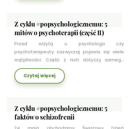
Z cyklu #popsychologicznemu: 5
mitów o psychoterapii (część II)
Przed wizytą u psychologa czy
psychoterapeuty zazwyczaj pojawia się wiele
wątpliwości. Część z nich dotyczy samego
spotkania ze specjalistą i jego formy, inne,
Czytaj więcej
emocji które wizycie będą towarzyszyć.
Z cyklu #popsychologicznemu: 5
faktów o schizofrenii
24 maja obchodzimy Światowy Dzień