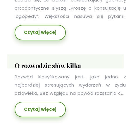
ortodontyczne słyszą „Proszę o konsultację u
logopedy”. Większości nasuwa się pytanie
„Dlaczego? Przecież wymawiam słowa wyraźnie i
Czytaj więcej
jako dziecko nie miałam/em problemów z
mową.” To zjawisko dotyczy również rodziców
dzieci, którzy nie zauważyli żadnych
nieprawidłowości w wymowie pociechy, a jednak
O rozwodzie słów kilka
są kierowani na terapię logopedyczną.
Rozwód klasyfikowany jest, jako jedno z
najbardziej stresujących wydarzeń w życiu
człowieka. Bez względu na powód rozstania czy
płeć, staje się końcem jednego etapu i
Czytaj więcej
początkiem drugiego - nowego. Rozwód
wymaga odnalezienia się w nowej sytuacji i roli,
a także konieczności zmierzenia się z szeregiem