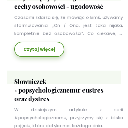
cechy osobowości - ugodowość
Czasami zdarza się, że mówiąc o kimś, używamy
sformułowania: „On / Ona, jest taka nijaka,
kompletnie bez osobowości”. Co ciekawe, w
stwierdzeniu tym nie ma nawet odrobiny racji,
Czytaj więcej
ponieważ każdy z nas ma charakterystyczny dla
siebie i przejawiający się w różnych obszarach
zestaw cech, który potocznie nazywamy
osobowością.
Słowniczek
#popsychologicznemu: eustres
oraz dystres
W dzisiejszym artykule z serii
#popsychologicznemu, przyjrzymy się z bliska
pojęciu, które dotyka nas każdego dnia.