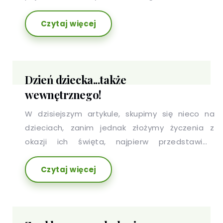
Czytaj więcej
Dzień dziecka...także
wewnętrznego!
W dzisiejszym artykule, skupimy się nieco na
dzieciach, zanim jednak złożymy życzenia z
okazji ich święta, najpierw przedstawimy
dzisiejszego bohatera, czyli wewnętrzne
Czytaj więcej
dziecko. Kim jest nasze wewnętrzne dziecko?
Dlaczego pełni tak ważną rolę w naszym życiu i
dlaczego tak często jest przez nas - dorosłych,
zaniedbywane?