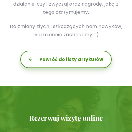
działanie, czyli zwyczaj oraz nagrodę, jaką z
tego otrzymujemy.
Do zmiany złych i szkodzących nam nawyków,
niezmiennie zachęcamy! :)
Powróć do listy artykułów
Rezerwuj wizytę online