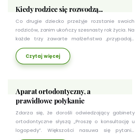
potęguje się niepokój o zdrowie swoje i
Kiedy rodzice się rozwodzą...
najbliższych, pracę, plany czy płynność
finansową.
Co drugie dziecko przeżyje rozstanie swoich
rodziców, zanim ukończy szesnasty rok życia. Na
każde trzy zawarte małżeństwa ,przypadają
dwa rozwody. Jedna czwarta dzieci doświadcza
Czytaj więcej
stresu z powodu rozpadu rodziny. Jedno
dziecko na pięcioro mieszka z samotnym
rodzicem. Milion dzieci żyje w przybranych
rodzinach.
Aparat ortodontyczny, a
prawidłowe połykanie
Zdarza się, że dorośli odwiedzający gabinety
ortodontyczne słyszą „Proszę o konsultację u
logopedy”. Większości nasuwa się pytanie
„Dlaczego? Przecież wymawiam słowa wyraźnie i