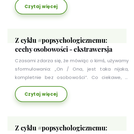
Czytaj więcej
przekonaniami i stygmatyzacją osób, które na
nie cierpią. W poniższym artykule, przedstawimy
5 faktów o schizofrenii.
Z cyklu #popsychologicznemu:
cechy osobowości - ekstrawersja
Czasami zdarza się, że mówiąc o kimś, używamy
sformułowania: „On / Ona, jest taka nijaka,
kompletnie bez osobowości”. Co ciekawe, w
stwierdzeniu tym nie ma nawet odrobiny racji,
Czytaj więcej
ponieważ każdy z nas ma charakterystyczny dla
siebie i przejawiający się w różnych obszarach
zestaw cech, który potocznie nazywamy
osobowością.
Z cyklu #popsychologicznemu: