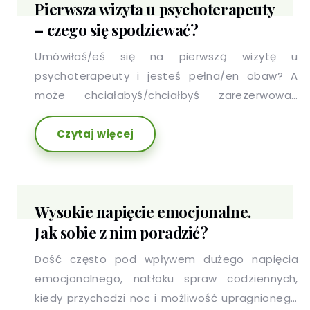
Pierwsza wizyta u psychoterapeuty
najczęściej nie jest początkiem kryzysu w
– czego się spodziewać?
związku, a skutkiem przeżywanych wcześniej
trudności w relacji.
Umówiłaś/eś się na pierwszą wizytę u
psychoterapeuty i jesteś pełna/en obaw? A
może chciałabyś/chciałbyś zarezerwować
wizytę, ale Twoje obawy Cię przed tym
Czytaj więcej
powstrzymują? Nie wiesz, co Cię czeka, o co
zostaniesz zapytana/y, boisz się, że nie zaufasz
swojemu psychoterapeucie na tyle, żeby
szczerze z nim porozmawiać…
Wysokie napięcie emocjonalne.
Jak sobie z nim poradzić?
Dość często pod wpływem dużego napięcia
emocjonalnego, natłoku spraw codziennych,
kiedy przychodzi noc i możliwość upragnionego