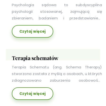
Jakie wyzwania na Ciebie czekają? Jak wygląda
Psychologia sądowa to subdyscyplina
rozwód okiem psychologa?
psychologii stosowanej, zajmującą się
zbieraniem, badaniem i przedstawianiem
dowodów dla celów sądowych. Przedmiotem
Czytaj więcej
zainteresowania psychologa sądowego,
określanego biegłym sądowym z zakresu
psychologii, jest człowiek uczestniczący w
procedurach prawnych w fazie postępowania
Terapia schematów
przygotowawczego lub sadowego – jako
podejrzany lub oskarżony o czyn karalny, ofiara
Terapia Schematu (ang. Schema Therapy)
przestępstwa lub świadek zdarzeń
stworzona została z myślą o osobach, u których
stanowiących przedmiot sprawy.
zdiagnozowano zaburzenia osobowości,
najczęściej występujące także z przewlekłymi
Czytaj więcej
zaburzeniami klinicznymi...