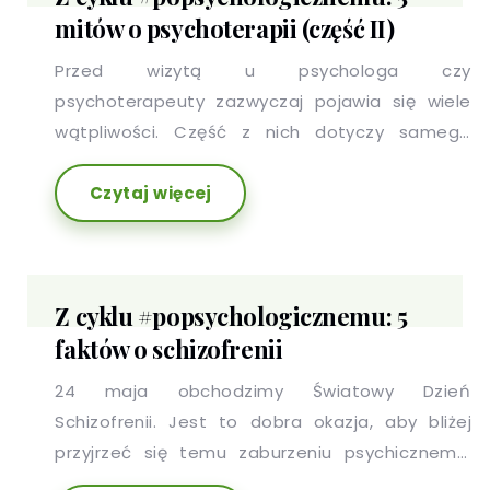
mitów o psychoterapii (część II)
Przed wizytą u psychologa czy
psychoterapeuty zazwyczaj pojawia się wiele
wątpliwości. Część z nich dotyczy samego
spotkania ze specjalistą i jego formy, inne,
Czytaj więcej
emocji które wizycie będą towarzyszyć.
Z cyklu #popsychologicznemu: 5
faktów o schizofrenii
24 maja obchodzimy Światowy Dzień
Schizofrenii. Jest to dobra okazja, aby bliżej
przyjrzeć się temu zaburzeniu psychicznemu,
które wciąż obciążone jest wieloma błędnymi