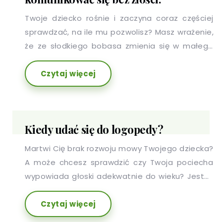
Twoje dziecko rośnie i zaczyna coraz częściej
sprawdzać, na ile mu pozwolisz? Masz wrażenie,
że ze słodkiego bobasa zmienia się w małego
łobuza? A może Twój przedszkolak rzadko z
Czytaj więcej
entuzjazmem reaguje na to, o co go poprosisz?
Czujesz, że Twoje dziecko zaczyna "wchodzić Ci
na głowę"?
Kiedy udać się do logopedy?
Martwi Cię brak rozwoju mowy Twojego dziecka?
A może chcesz sprawdzić czy Twoja pociecha
wypowiada głoski adekwatnie do wieku? Jesteś
osobą dorosłą i zmagasz się z trudnością w
Czytaj więcej
artykułowaniu pewnych słów?