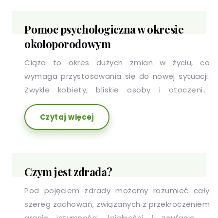
Pomoc psychologiczna w okresie
okołoporodowym
Ciąża to okres dużych zmian w życiu, co
wymaga przystosowania się do nowej sytuacji.
Zwykle kobiety, bliskie osoby i otoczenie,
skupiają się w tym czasie na tym, co dzieje się z
Czytaj więcej
ciałem, natomiast wiedza o tym, co dzieje się w
psychice, jest dużo mniej powszechna.
Czym jest zdrada?
Pod pojęciem zdrady możemy rozumieć cały
szereg zachowań, związanych z przekroczeniem
granic intymności, lojalności i zaufania w