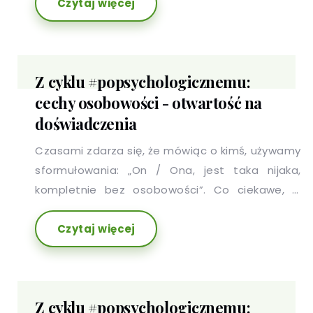
Czytaj więcej
ponieważ każdy z nas ma charakterystyczny dla
siebie i przejawiający się w różnych obszarach
zestaw cech, który potocznie nazywamy
osobowością.
Z cyklu #popsychologicznemu:
cechy osobowości - otwartość na
doświadczenia
Czasami zdarza się, że mówiąc o kimś, używamy
sformułowania: „On / Ona, jest taka nijaka,
kompletnie bez osobowości”. Co ciekawe, w
stwierdzeniu tym nie ma nawet odrobiny racji,
Czytaj więcej
ponieważ każdy z nas ma charakterystyczny dla
siebie i przejawiający się w różnych obszarach
zestaw cech, który potocznie nazywamy
osobowością.
Z cyklu #popsychologicznemu: