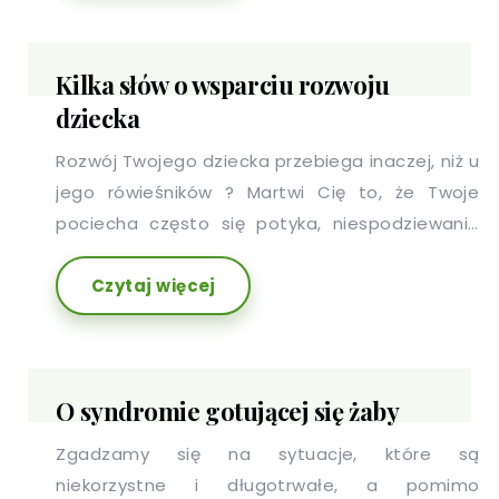
Kilka słów o wsparciu rozwoju
dziecka
Rozwój Twojego dziecka przebiega inaczej, niż u
jego rówieśników ? Martwi Cię to, że Twoje
pociecha często się potyka, niespodziewanie
popada w ataki złości, przejawia problemy w
Czytaj więcej
koncentracji uwagi i łatwo się rozprasza? Warto
wesprzeć rozwój Twojego dziecka!
O syndromie gotującej się żaby
Zgadzamy się na sytuacje, które są
niekorzystne i długotrwałe, a pomimo