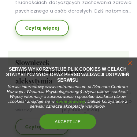
trudnościach dotyczących zachowania zdrowia
psychicznego u osób dorosłych. Dziś natomiast,
przychodzimy do tematu nieśmiałości wśród
Czytaj więcej
dzieci, która to cecha, jest czasami przez osoby
dorosłe, bagatelizowana lub ignorowana.
Słowniczek
SERWIS WYKORZYSTUJE PLIK COOKIES W CELACH
#popsychologicznemu:
STATYSTYCZNYCH ORAZ PERSONALIZACJI USTAWIEŃ
aleksytymia
SERWISU
Serwis internetowy www.centrumsensum.pl (Sensum Centrum
Rozwoju i Wsparcia Psychologicznego) używa plików „cookies”.
Z dzisiejszym artykule, powracamy do
Więcej informacji o zastosowaniu i sposobie działania plików
słowniczka naszego projektu popularyzującego
„cookies” znajduje się w
nocie prawnej
. Dalsze korzystanie z
serwisu oznacza akceptację warunków.
wiedzę psychologiczną -
#popsychologicznemu. Tym razem
AKCEPTUJE
Czytaj więcej
przyglądamy się aleksytymii.