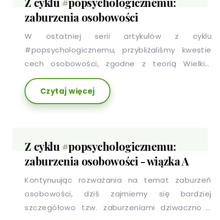
Z cyklu #popsychologicznemu:
zaburzenia osobowości
W ostatniej serii artykułów z cyklu
#popsychologicznemu, przybliżaliśmy kwestie
cech osobowości, zgodne z teorią Wielkiej
Piątki. Dziś natomiast, chcielibyśmy rozpocząć
Czytaj więcej
dyskusje dotyczącą zaburzeń osobowości.
Kiedy możemy zatem mówić, o takich właśnie
zaburzeniach?
Z cyklu #popsychologicznemu:
zaburzenia osobowości - wiązka A
Kontynuując rozważania na temat zaburzeń
osobowości, dziś zajmiemy się bardziej
szczegółowo tzw. zaburzeniami dziwaczno -