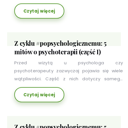
odpoczynku...nie możemy zasnąć. Napięcie
Czytaj więcej
nerwowe jest reakcją na trudne, stresujące
sytuacje, które o ile występują krótkotrwale,
mobilizują nas do działania, jednak ich
długotrwałość, wyniszcza organizm. Ciągły
Z cyklu #popsychologicznemu: 5
stres prowadzi do ogólnego osłabienia,
mitów o psychoterapii (część I)
przewlekłego zmęczenia, spadku energii czy
właśnie trudności z zasypianiem.
Przed wizytą u psychologa czy
psychoterapeuty zazwyczaj pojawia się wiele
wątpliwości. Część z nich dotyczy samego
spotkania ze specjalistą i jego formy, inne,
Czytaj więcej
emocji które wizycie będą towarzyszyć.
Z cyklu #popsychologicznemu: 5