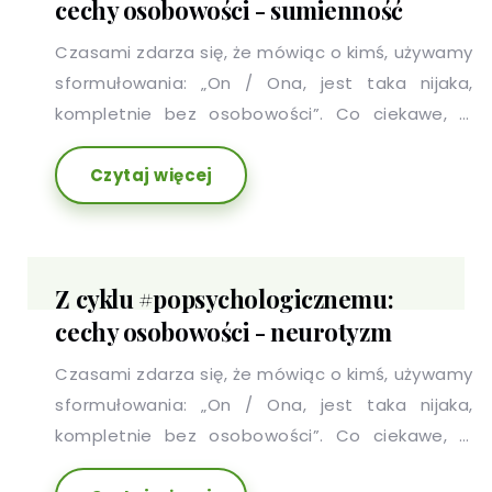
cechy osobowości - sumienność
Czasami zdarza się, że mówiąc o kimś, używamy
sformułowania: „On / Ona, jest taka nijaka,
kompletnie bez osobowości”. Co ciekawe, w
stwierdzeniu tym nie ma nawet odrobiny racji,
Czytaj więcej
ponieważ każdy z nas ma charakterystyczny dla
siebie i przejawiający się w różnych obszarach
zestaw cech, który potocznie nazywamy
osobowością.
Z cyklu #popsychologicznemu:
cechy osobowości - neurotyzm
Czasami zdarza się, że mówiąc o kimś, używamy
sformułowania: „On / Ona, jest taka nijaka,
kompletnie bez osobowości”. Co ciekawe, w
stwierdzeniu tym nie ma nawet odrobiny racji,