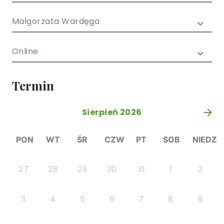
/ EN)
Społecznych
dla dzieci i
Małgorzata Wardęga
młodzieży
Online
Termin
Sierpień 2026
»
PON
WT
ŚR
CZW
PT
SOB
NIEDZ
27
28
29
30
31
1
2
3
4
5
6
7
8
9