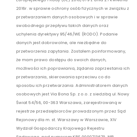
2016r. w sprawie ochrony osób fizycznych w związku z
przetwarzaniem danych osobowych i w sprawie
swobodnego przepływu takich danych oraz
uchylenia dyrektywy 95/46/WE (RODO). Podanie
danych jest dobrowolne, ale niezbędne do
przetworzenia zapytania. Zostałem poinformowany,
że mam prawo dostępu do swoich danych,
możliwości ich poprawiania, żądania zaprzestania ich
przetwarzania, skierowania sprzeciwu co do
sposobu ich przetwarzania. Administratorem danych
osobowych jest Via Bona Sp. z o.o. z siedzibą ul. Nowy
Świat 54/56, 00-363 Warszawa, zarejestrowaną w
rejestrze przedsiębiorców prowadzonym przez Sąd
Rejonowy dla m. st. Warszawy w Warszawie, XIV
Wydział Gospodarczy Krajowego Rejestru
Sądowego, pod numerem KRS 0000713679, NIP