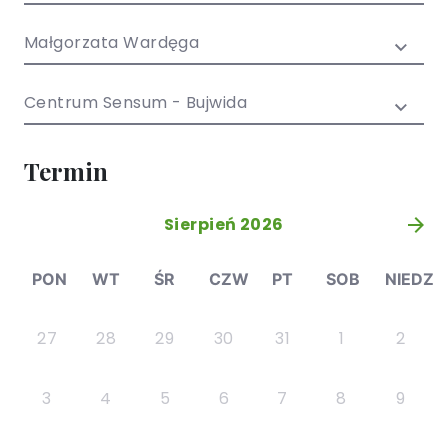
/ EN)
Społecznych
dla dzieci i
Małgorzata Wardęga
młodzieży
Centrum Sensum - Bujwida
Termin
Sierpień 2026
»
PON
WT
ŚR
CZW
PT
SOB
NIEDZ
27
28
29
30
31
1
2
3
4
5
6
7
8
9