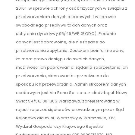
2016r. w sprawie ochrony osób fizycznych w związku z
przetwarzaniem danych osobowych i w sprawie
swobodnego przepływu takich danych oraz
uchylenia dyrektywy 95/46/WE (RODO). Podanie
danych jest dobrowolne, ale niezbędne do
przetworzenia zapytania. Zostałem poinformowany,
że mam prawo dostępu do swoich danych,
możliwości ich poprawiania, żądania zaprzestania ich
przetwarzania, skierowania sprzeciwu co do
sposobu ich przetwarzania. Administratorem danych
osobowych jest Via Bona Sp. z o.o. z siedzibą ul. Nowy
Świat 54/56, 00-363 Warszawa, zarejestrowaną w
rejestrze przedsiębiorców prowadzonym przez Sąd
Rejonowy dla m. st. Warszawy w Warszawie, XIV
Wydział Gospodarczy Krajowego Rejestru
Sądowego, pod numerem KRS 0000713679, NIP