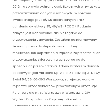
2016r. w sprawie ochrony osób fizycznych w związku z
przetwarzaniem danych osobowych i w sprawie
swobodnego przepływu takich danych oraz
uchylenia dyrektywy 95/46/WE (RODO). Podanie
danych jest dobrowolne, ale niezbędne do
przetworzenia zapytania. Zostałem poinformowany,
że mam prawo dostępu do swoich danych,
możliwości ich poprawiania, żądania zaprzestania ich
przetwarzania, skierowania sprzeciwu co do
sposobu ich przetwarzania. Administratorem danych
osobowych jest Via Bona Sp. z o.o. z siedzibą ul. Nowy
Świat 54/56, 00-363 Warszawa, zarejestrowaną w
rejestrze przedsiębiorców prowadzonym przez Sąd
Rejonowy dla m. st. Warszawy w Warszawie, XIV
Wydział Gospodarczy Krajowego Rejestru
Sądowego, pod numerem KRS 0000713679, NIP