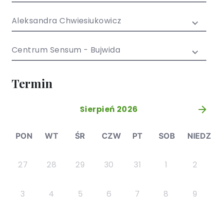
/ EN)
Społecznych
dla dzieci i
Aleksandra Chwiesiukowicz
młodzieży
Centrum Sensum - Bujwida
Termin
Sierpień 2026
»
PON
WT
ŚR
CZW
PT
SOB
NIEDZ
27
28
29
30
31
1
2
3
4
5
6
7
8
9