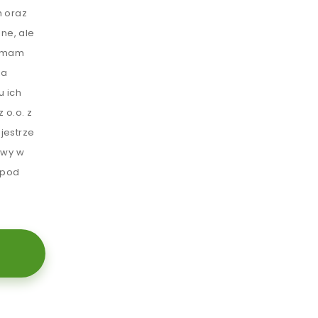
 oraz
ne, ale
e mam
ia
u ich
 o.o. z
jestrze
awy w
 pod