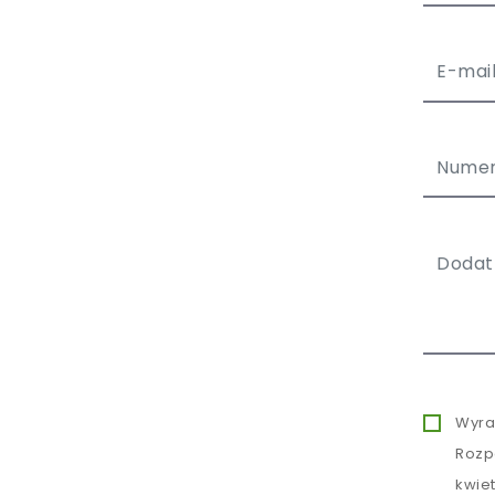
Wyra
Rozp
kwie