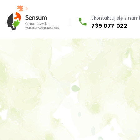
Skontaktuj się z nam
739 077 022
Diagnoza psychologiczna (testy psychologiczne)
Konsultacja biegłego psychologa
Psychoterapia indywidualna (PL / EN)
Wsparcie dla firm