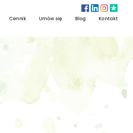
Cennik
Umów się
Blog
Kontakt
nsultacje bariatryczne
ychoterapia dzieci i młodzieży
sychoterapia rodzinna
US) Trening Umiejętności Społecznych dla dzieci i
łodzieży