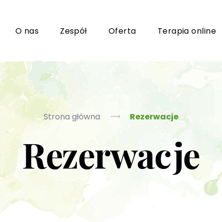
i
O nas
Zespół
Oferta
Terapia online
Grupy wsparcia i TUSy dla osób dorosłych
Ko
Strona główna
Rezerwacje
Rezerwacje
Poradnictwo seksuologiczne
Ps
Psychoterapia par i małżeństwa
P
Terapia uzależnień (PL / EN)
(T
m