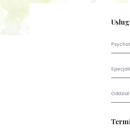
Usług
Psychot
Specjal
Oddział
Term