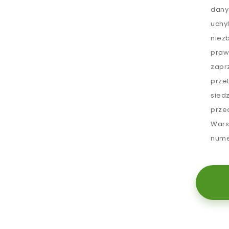
dany
uchy
niez
praw
zapr
prze
sied
prze
Wars
nume