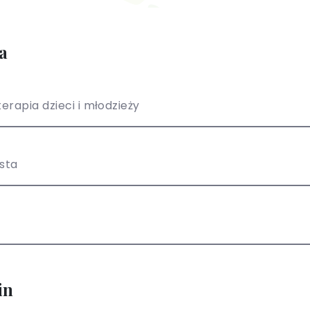
a
erapia dzieci i młodzieży
ista
in