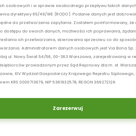
ch osobowych i w sprawie swobodnego przepływu takich danych
lenia dyrektywy 95/46/WE (RODO). Podanie danych jest dobrowol
będne do przetworzenia zapytania. Zostałem poinformowany, ż
o dostępu do swoich danych, możliwości ich poprawiania, żądan
zestania ich przetwarzania, skierowania sprzeciwu co do sposob
twarzania. Administratorem danych osobowych jest Via Bona Sp. z
zibą ul. Nowy Świat 54/56, 00-363 Warszawa, zarejestrowaną w re
dsiębiorców prowadzonym przez Sąd Rejonowy dla m. st. Warsz
zawie, XIV Wydział Gospodarczy Krajowego Rejestru Sądowego,
rem KRS 0000713679, NIP 5361932578, REGON 369272126
Zarezerwuj