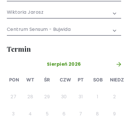
/ EN)
Społecznych
dla dzieci i
Wiktoria Jarosz
młodzieży
Centrum Sensum - Bujwida
Termin
Sierpień 2026
»
PON
WT
ŚR
CZW
PT
SOB
NIEDZ
27
28
29
30
31
1
2
3
4
5
6
7
8
9