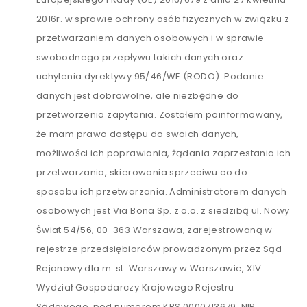
2016r. w sprawie ochrony osób fizycznych w związku z
przetwarzaniem danych osobowych i w sprawie
swobodnego przepływu takich danych oraz
uchylenia dyrektywy 95/46/WE (RODO). Podanie
danych jest dobrowolne, ale niezbędne do
przetworzenia zapytania. Zostałem poinformowany,
że mam prawo dostępu do swoich danych,
możliwości ich poprawiania, żądania zaprzestania ich
przetwarzania, skierowania sprzeciwu co do
sposobu ich przetwarzania. Administratorem danych
osobowych jest Via Bona Sp. z o.o. z siedzibą ul. Nowy
Świat 54/56, 00-363 Warszawa, zarejestrowaną w
rejestrze przedsiębiorców prowadzonym przez Sąd
Rejonowy dla m. st. Warszawy w Warszawie, XIV
Wydział Gospodarczy Krajowego Rejestru
Sądowego, pod numerem KRS 0000713679, NIP