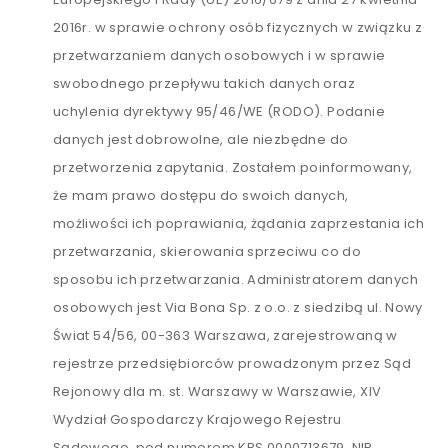
2016r. w sprawie ochrony osób fizycznych w związku z
przetwarzaniem danych osobowych i w sprawie
swobodnego przepływu takich danych oraz
uchylenia dyrektywy 95/46/WE (RODO). Podanie
danych jest dobrowolne, ale niezbędne do
przetworzenia zapytania. Zostałem poinformowany,
że mam prawo dostępu do swoich danych,
możliwości ich poprawiania, żądania zaprzestania ich
przetwarzania, skierowania sprzeciwu co do
sposobu ich przetwarzania. Administratorem danych
osobowych jest Via Bona Sp. z o.o. z siedzibą ul. Nowy
Świat 54/56, 00-363 Warszawa, zarejestrowaną w
rejestrze przedsiębiorców prowadzonym przez Sąd
Rejonowy dla m. st. Warszawy w Warszawie, XIV
Wydział Gospodarczy Krajowego Rejestru
Sądowego, pod numerem KRS 0000713679, NIP