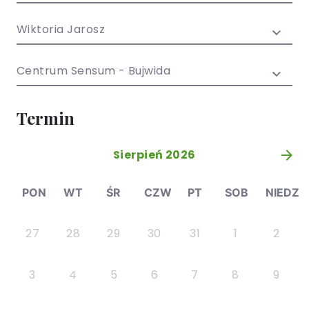
/ EN)
Społecznych
dla dzieci i
Wiktoria Jarosz
młodzieży
Centrum Sensum - Bujwida
Termin
Sierpień 2026
»
PON
WT
ŚR
CZW
PT
SOB
NIEDZ
27
28
29
30
31
1
2
3
4
5
6
7
8
9