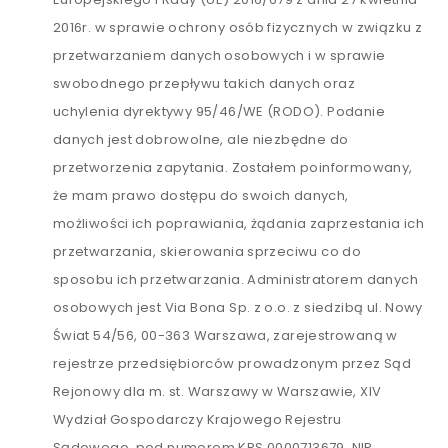
2016r. w sprawie ochrony osób fizycznych w związku z
przetwarzaniem danych osobowych i w sprawie
swobodnego przepływu takich danych oraz
uchylenia dyrektywy 95/46/WE (RODO). Podanie
danych jest dobrowolne, ale niezbędne do
przetworzenia zapytania. Zostałem poinformowany,
że mam prawo dostępu do swoich danych,
możliwości ich poprawiania, żądania zaprzestania ich
przetwarzania, skierowania sprzeciwu co do
sposobu ich przetwarzania. Administratorem danych
osobowych jest Via Bona Sp. z o.o. z siedzibą ul. Nowy
Świat 54/56, 00-363 Warszawa, zarejestrowaną w
rejestrze przedsiębiorców prowadzonym przez Sąd
Rejonowy dla m. st. Warszawy w Warszawie, XIV
Wydział Gospodarczy Krajowego Rejestru
Sądowego, pod numerem KRS 0000713679, NIP