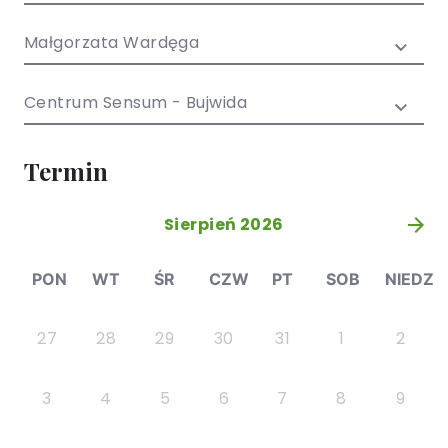
/ EN)
Społecznych
dla dzieci i
Małgorzata Wardęga
młodzieży
Centrum Sensum - Bujwida
Termin
Sierpień 2026
»
PON
WT
ŚR
CZW
PT
SOB
NIEDZ
27
28
29
30
31
1
2
3
4
5
6
7
8
9