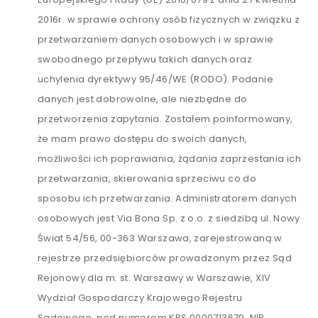
2016r. w sprawie ochrony osób fizycznych w związku z
przetwarzaniem danych osobowych i w sprawie
swobodnego przepływu takich danych oraz
uchylenia dyrektywy 95/46/WE (RODO). Podanie
danych jest dobrowolne, ale niezbędne do
przetworzenia zapytania. Zostałem poinformowany,
że mam prawo dostępu do swoich danych,
możliwości ich poprawiania, żądania zaprzestania ich
przetwarzania, skierowania sprzeciwu co do
sposobu ich przetwarzania. Administratorem danych
osobowych jest Via Bona Sp. z o.o. z siedzibą ul. Nowy
Świat 54/56, 00-363 Warszawa, zarejestrowaną w
rejestrze przedsiębiorców prowadzonym przez Sąd
Rejonowy dla m. st. Warszawy w Warszawie, XIV
Wydział Gospodarczy Krajowego Rejestru
Sądowego, pod numerem KRS 0000713679, NIP