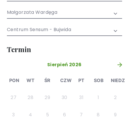
/ EN)
Społecznych
dla dzieci i
Małgorzata Wardęga
młodzieży
Centrum Sensum - Bujwida
Termin
Sierpień 2026
»
PON
WT
ŚR
CZW
PT
SOB
NIEDZ
27
28
29
30
31
1
2
3
4
5
6
7
8
9