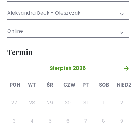
/ EN)
Społecznych
dla dzieci i
Aleksandra Beck - Oleszczak
młodzieży
Online
Termin
Sierpień 2026
»
PON
WT
ŚR
CZW
PT
SOB
NIEDZ
27
28
29
30
31
1
2
3
4
5
6
7
8
9