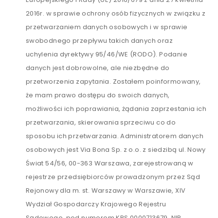
2016r. w sprawie ochrony osób fizycznych w związku z
przetwarzaniem danych osobowych i w sprawie
swobodnego przepływu takich danych oraz
uchylenia dyrektywy 95/46/WE (RODO). Podanie
danych jest dobrowolne, ale niezbędne do
przetworzenia zapytania. Zostałem poinformowany,
że mam prawo dostępu do swoich danych,
możliwości ich poprawiania, żądania zaprzestania ich
przetwarzania, skierowania sprzeciwu co do
sposobu ich przetwarzania. Administratorem danych
osobowych jest Via Bona Sp. z o.o. z siedzibą ul. Nowy
Świat 54/56, 00-363 Warszawa, zarejestrowaną w
rejestrze przedsiębiorców prowadzonym przez Sąd
Rejonowy dla m. st. Warszawy w Warszawie, XIV
Wydział Gospodarczy Krajowego Rejestru
Sądowego, pod numerem KRS 0000713679, NIP