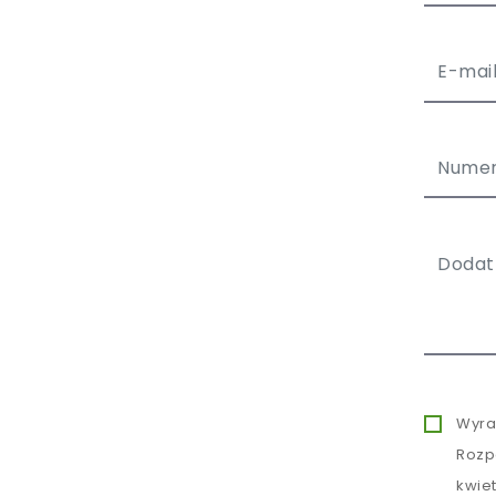
Wyra
Rozp
kwie