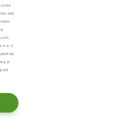
 oraz
ne, ale
e mam
ia
u ich
 o.o. z
jestrze
awy w
 pod