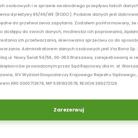
ch osobowych i w sprawie swobodnego przepływu takich danych
lenia dyrektywy 95/46/WE (RODO). Podanie danych jest dobrowol
będne do przetworzenia zapytania. Zostałem poinformowany, ż
o dostępu do swoich danych, możliwości ich poprawiania, żądan
zestania ich przetwarzania, skierowania sprzeciwu co do sposob
twarzania. Administratorem danych osobowych jest Via Bona Sp. z
zibą ul. Nowy Świat 54/56, 00-363 Warszawa, zarejestrowaną w re
dsiębiorców prowadzonym przez Sąd Rejonowy dla m. st. Warsz
zawie, XIV Wydział Gospodarczy Krajowego Rejestru Sądowego,
rem KRS 0000713679, NIP 5361932578, REGON 369272126
Zarezerwuj