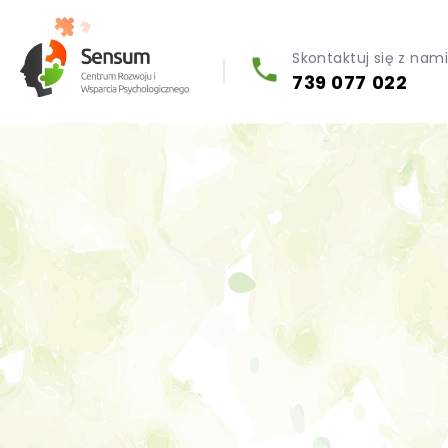
Skontaktuj się z nam
739 077 022
Diagnoza psychologiczna (testy psychologiczne)
Konsultacja biegłego psychologa
Psychoterapia indywidualna (PL / EN)
Wsparcie dla firm