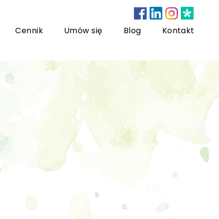
Cennik
Umów się
Blog
Kontakt
nsultacje bariatryczne
ychoterapia dzieci i młodzieży
sychoterapia rodzinna
US) Trening Umiejętności Społecznych dla dzieci i
łodzieży