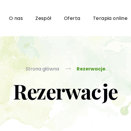
i
O nas
Zespół
Oferta
Terapia online
Grupy wsparcia i TUSy dla osób dorosłych
Ko
Strona główna
Rezerwacje
Rezerwacje
Poradnictwo seksuologiczne
Ps
Psychoterapia par i małżeństwa
P
Terapia uzależnień (PL / EN)
(T
m