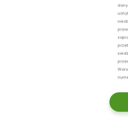
dany
uchy
niez
praw
zapr
prze
sied
prze
Wars
nume