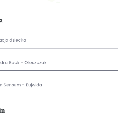
a
acja dziecka
dra Beck - Oleszczak
m Sensum - Bujwida
in