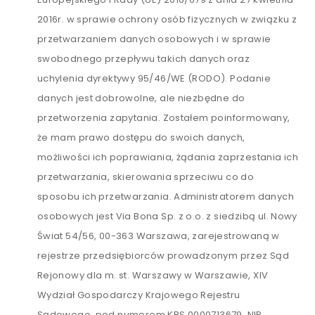
2016r. w sprawie ochrony osób fizycznych w związku z
przetwarzaniem danych osobowych i w sprawie
swobodnego przepływu takich danych oraz
uchylenia dyrektywy 95/46/WE (RODO). Podanie
danych jest dobrowolne, ale niezbędne do
przetworzenia zapytania. Zostałem poinformowany,
że mam prawo dostępu do swoich danych,
możliwości ich poprawiania, żądania zaprzestania ich
przetwarzania, skierowania sprzeciwu co do
sposobu ich przetwarzania. Administratorem danych
osobowych jest Via Bona Sp. z o.o. z siedzibą ul. Nowy
Świat 54/56, 00-363 Warszawa, zarejestrowaną w
rejestrze przedsiębiorców prowadzonym przez Sąd
Rejonowy dla m. st. Warszawy w Warszawie, XIV
Wydział Gospodarczy Krajowego Rejestru
Sądowego, pod numerem KRS 0000713679, NIP