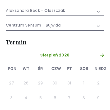
/ EN)
Społecznych
dla dzieci i
Aleksandra Beck - Oleszczak
młodzieży
Centrum Sensum - Bujwida
Termin
Sierpień 2026
»
PON
WT
ŚR
CZW
PT
SOB
NIEDZ
27
28
29
30
31
1
2
3
4
5
6
7
8
9