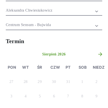
EN)
Społecznych dla
dzieci i
Aleksandra Chwiesiukowicz
młodzieży
Centrum Sensum - Bujwida
Termin
Sierpień 2026
»
PON
WT
ŚR
CZW
PT
SOB
NIEDZ
27
28
29
30
31
1
2
3
4
5
6
7
8
9