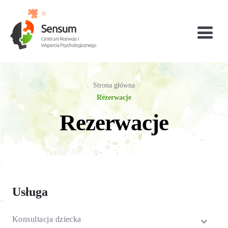
Strona główna
Rezerwacje
Diagnoza
Grupy wsparcia i
Konsultacje
Rezerwacje
psychologiczna
TUSy dla osób
bariatryczne
(testy
dorosłych
Konsultacja
Poradnictwo
Psychoterapia
psychologiczne)
biegłego
seksuologiczne
dzieci i
psychologa
młodzieży
Psychoterapia
Psychoterapia
Psychoterapia
Usługa
indywidualna
par i małżeństwa
rodzinna
(PL / EN)
Wsparcie dla
Terapia
(TUS) Trening
Konsultacja dziecka
firm
uzależnień (PL /
Umiejętności