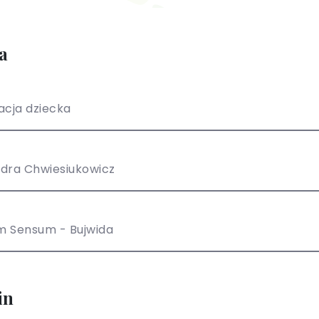
a
acja dziecka
dra Chwiesiukowicz
m Sensum - Bujwida
in