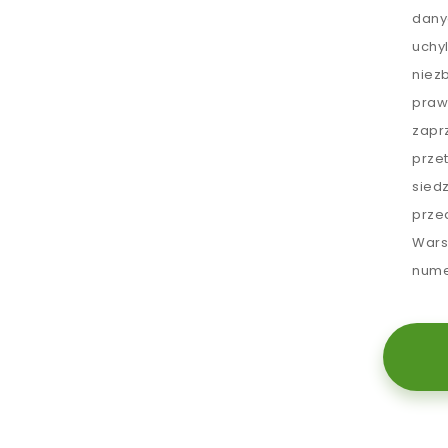
dany
uchy
niez
praw
zapr
prze
sied
prze
Wars
nume