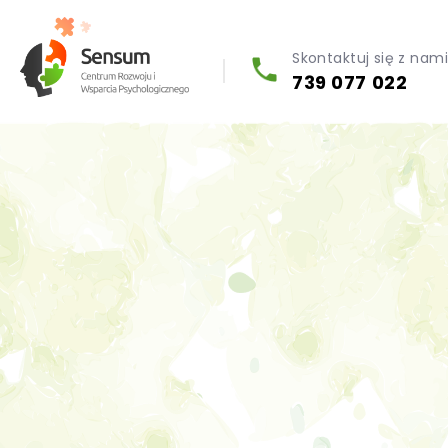
Skontaktuj się z nam
739 077 022
Diagnoza psychologiczna (testy psychologiczne)
Konsultacja biegłego psychologa
Psychoterapia indywidualna (PL / EN)
Wsparcie dla firm