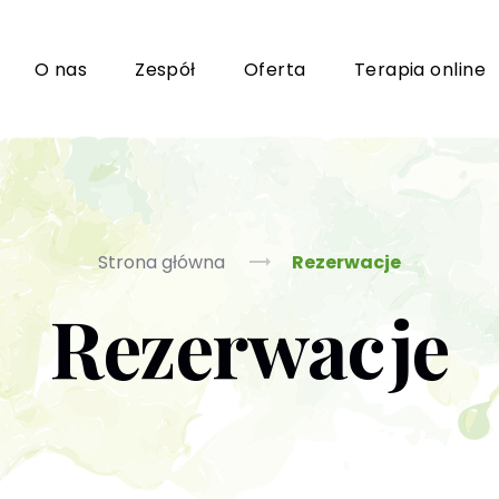
i
O nas
Zespół
Oferta
Terapia online
Grupy wsparcia i TUSy dla osób dorosłych
Ko
Strona główna
Rezerwacje
Rezerwacje
Poradnictwo seksuologiczne
Ps
Psychoterapia par i małżeństwa
P
Terapia uzależnień (PL / EN)
(T
m