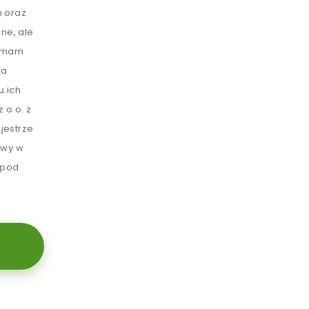
 oraz
ne, ale
e mam
ia
u ich
 o.o. z
jestrze
awy w
 pod