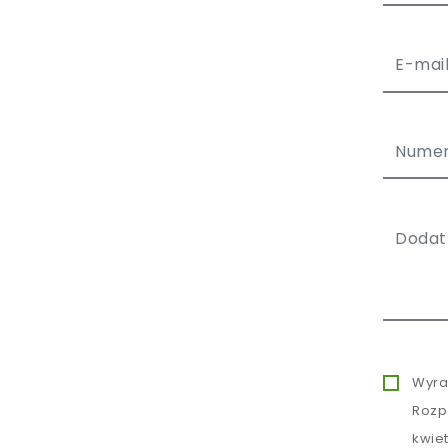
Wyra
Rozp
kwie