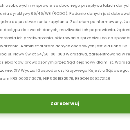
ch osobowych i w sprawie swobodnego przepływu takich danych
lenia dyrektywy 95/46/WE (RODO). Podanie danych jest dobrowol
będne do przetworzenia zapytania. Zostałem poinformowany, ż
o dostępu do swoich danych, możliwości ich poprawiania, żądan
zestania ich przetwarzania, skierowania sprzeciwu co do sposob
twarzania. Administratorem danych osobowych jest Via Bona Sp. z
zibą ul. Nowy Świat 54/56, 00-363 Warszawa, zarejestrowaną w re
dsiębiorców prowadzonym przez Sąd Rejonowy dla m. st. Warsz
zawie, XIV Wydział Gospodarczy Krajowego Rejestru Sądowego,
rem KRS 0000713679, NIP 5361932578, REGON 369272126
Zarezerwuj