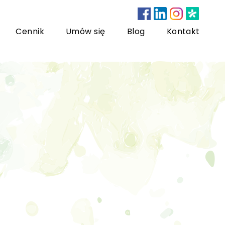
Cennik
Umów się
Blog
Kontakt
nsultacje bariatryczne
ychoterapia dzieci i młodzieży
sychoterapia rodzinna
US) Trening Umiejętności Społecznych dla dzieci i
łodzieży