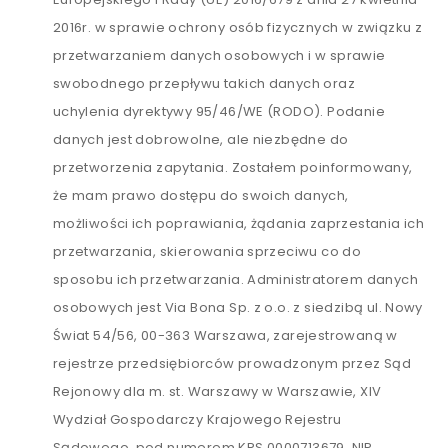
2016r. w sprawie ochrony osób fizycznych w związku z
przetwarzaniem danych osobowych i w sprawie
swobodnego przepływu takich danych oraz
uchylenia dyrektywy 95/46/WE (RODO). Podanie
danych jest dobrowolne, ale niezbędne do
przetworzenia zapytania. Zostałem poinformowany,
że mam prawo dostępu do swoich danych,
możliwości ich poprawiania, żądania zaprzestania ich
przetwarzania, skierowania sprzeciwu co do
sposobu ich przetwarzania. Administratorem danych
osobowych jest Via Bona Sp. z o.o. z siedzibą ul. Nowy
Świat 54/56, 00-363 Warszawa, zarejestrowaną w
rejestrze przedsiębiorców prowadzonym przez Sąd
Rejonowy dla m. st. Warszawy w Warszawie, XIV
Wydział Gospodarczy Krajowego Rejestru
Sądowego, pod numerem KRS 0000713679, NIP