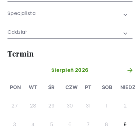
/ EN)
Społecznych
dla dzieci i
Specjalista
młodzieży
Oddział
Termin
Sierpień 2026
»
PON
WT
ŚR
CZW
PT
SOB
NIEDZ
27
28
29
30
31
1
2
3
4
5
6
7
8
9