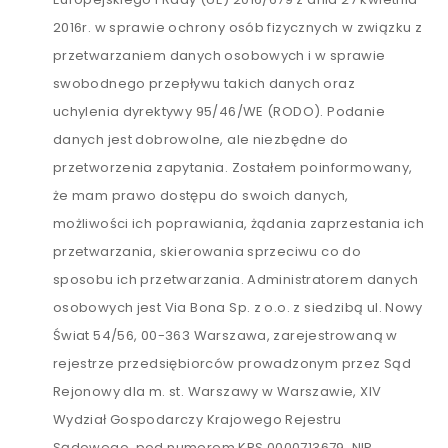
2016r. w sprawie ochrony osób fizycznych w związku z
przetwarzaniem danych osobowych i w sprawie
swobodnego przepływu takich danych oraz
uchylenia dyrektywy 95/46/WE (RODO). Podanie
danych jest dobrowolne, ale niezbędne do
przetworzenia zapytania. Zostałem poinformowany,
że mam prawo dostępu do swoich danych,
możliwości ich poprawiania, żądania zaprzestania ich
przetwarzania, skierowania sprzeciwu co do
sposobu ich przetwarzania. Administratorem danych
osobowych jest Via Bona Sp. z o.o. z siedzibą ul. Nowy
Świat 54/56, 00-363 Warszawa, zarejestrowaną w
rejestrze przedsiębiorców prowadzonym przez Sąd
Rejonowy dla m. st. Warszawy w Warszawie, XIV
Wydział Gospodarczy Krajowego Rejestru
Sądowego, pod numerem KRS 0000713679, NIP