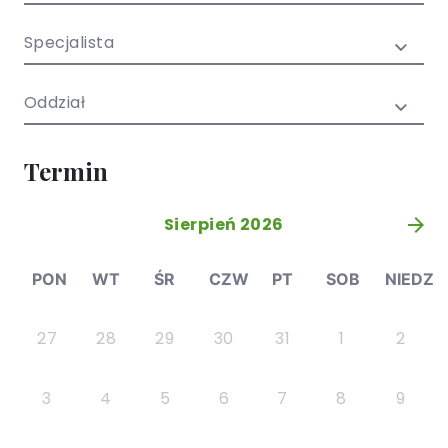
/ EN)
Społecznych
dla dzieci i
Specjalista
młodzieży
Oddział
Termin
Sierpień 2026
»
PON
WT
ŚR
CZW
PT
SOB
NIEDZ
27
28
29
30
31
1
2
3
4
5
6
7
8
9