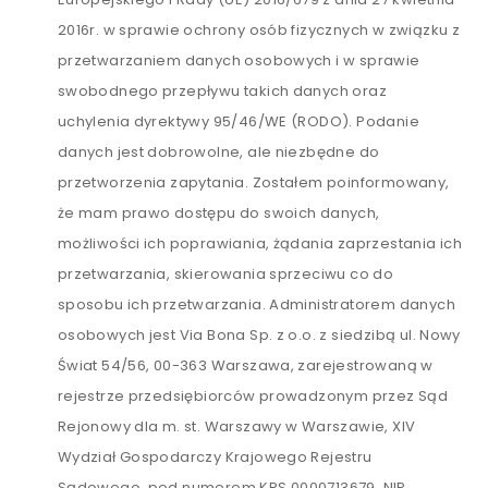
2016r. w sprawie ochrony osób fizycznych w związku z
przetwarzaniem danych osobowych i w sprawie
swobodnego przepływu takich danych oraz
uchylenia dyrektywy 95/46/WE (RODO). Podanie
danych jest dobrowolne, ale niezbędne do
przetworzenia zapytania. Zostałem poinformowany,
że mam prawo dostępu do swoich danych,
możliwości ich poprawiania, żądania zaprzestania ich
przetwarzania, skierowania sprzeciwu co do
sposobu ich przetwarzania. Administratorem danych
osobowych jest Via Bona Sp. z o.o. z siedzibą ul. Nowy
Świat 54/56, 00-363 Warszawa, zarejestrowaną w
rejestrze przedsiębiorców prowadzonym przez Sąd
Rejonowy dla m. st. Warszawy w Warszawie, XIV
Wydział Gospodarczy Krajowego Rejestru
Sądowego, pod numerem KRS 0000713679, NIP