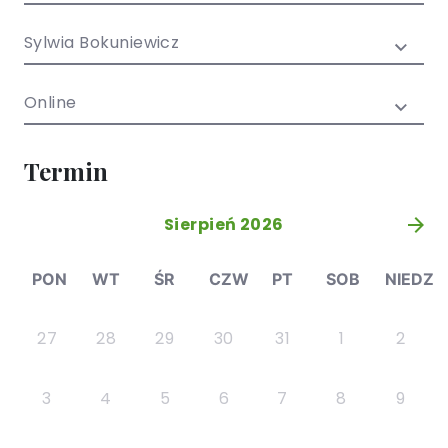
/ EN)
Społecznych
dla dzieci i
Sylwia Bokuniewicz
młodzieży
Online
Termin
Sierpień 2026
»
PON
WT
ŚR
CZW
PT
SOB
NIEDZ
27
28
29
30
31
1
2
3
4
5
6
7
8
9