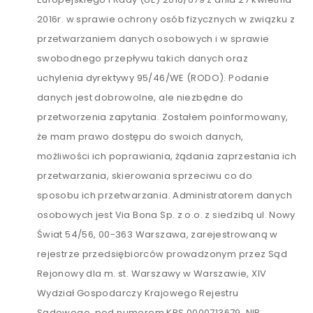
2016r. w sprawie ochrony osób fizycznych w związku z
przetwarzaniem danych osobowych i w sprawie
swobodnego przepływu takich danych oraz
uchylenia dyrektywy 95/46/WE (RODO). Podanie
danych jest dobrowolne, ale niezbędne do
przetworzenia zapytania. Zostałem poinformowany,
że mam prawo dostępu do swoich danych,
możliwości ich poprawiania, żądania zaprzestania ich
przetwarzania, skierowania sprzeciwu co do
sposobu ich przetwarzania. Administratorem danych
osobowych jest Via Bona Sp. z o.o. z siedzibą ul. Nowy
Świat 54/56, 00-363 Warszawa, zarejestrowaną w
rejestrze przedsiębiorców prowadzonym przez Sąd
Rejonowy dla m. st. Warszawy w Warszawie, XIV
Wydział Gospodarczy Krajowego Rejestru
Sądowego, pod numerem KRS 0000713679, NIP