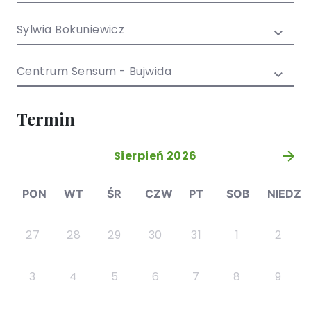
/ EN)
Społecznych
dla dzieci i
Sylwia Bokuniewicz
młodzieży
Centrum Sensum - Bujwida
Termin
Sierpień 2026
»
PON
WT
ŚR
CZW
PT
SOB
NIEDZ
27
28
29
30
31
1
2
3
4
5
6
7
8
9