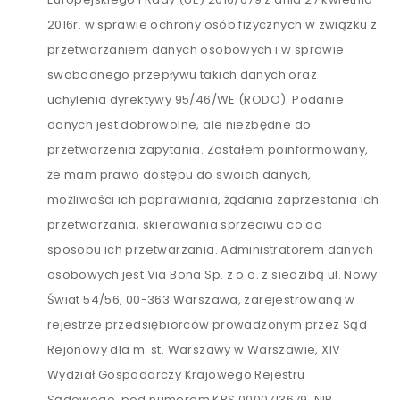
2016r. w sprawie ochrony osób fizycznych w związku z
przetwarzaniem danych osobowych i w sprawie
swobodnego przepływu takich danych oraz
uchylenia dyrektywy 95/46/WE (RODO). Podanie
danych jest dobrowolne, ale niezbędne do
przetworzenia zapytania. Zostałem poinformowany,
że mam prawo dostępu do swoich danych,
możliwości ich poprawiania, żądania zaprzestania ich
przetwarzania, skierowania sprzeciwu co do
sposobu ich przetwarzania. Administratorem danych
osobowych jest Via Bona Sp. z o.o. z siedzibą ul. Nowy
Świat 54/56, 00-363 Warszawa, zarejestrowaną w
rejestrze przedsiębiorców prowadzonym przez Sąd
Rejonowy dla m. st. Warszawy w Warszawie, XIV
Wydział Gospodarczy Krajowego Rejestru
Sądowego, pod numerem KRS 0000713679, NIP