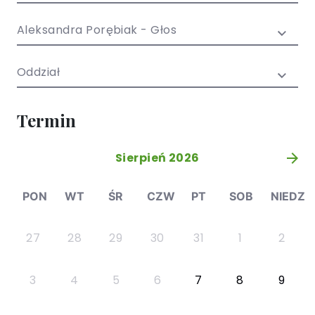
/ EN)
Społecznych
dla dzieci i
Aleksandra Porębiak - Głos
młodzieży
Oddział
Termin
Sierpień 2026
»
PON
WT
ŚR
CZW
PT
SOB
NIEDZ
27
28
29
30
31
1
2
3
4
5
6
7
8
9