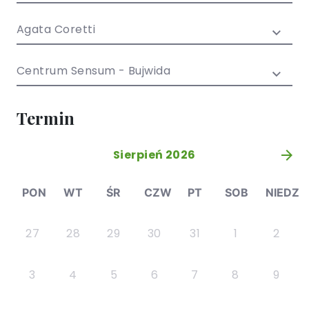
/ EN)
Społecznych
dla dzieci i
Agata Coretti
młodzieży
Centrum Sensum - Bujwida
Termin
Sierpień 2026
»
PON
WT
ŚR
CZW
PT
SOB
NIEDZ
27
28
29
30
31
1
2
3
4
5
6
7
8
9