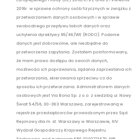
2016r. w sprawie ochrony osób fizycznych w związku z
przetwarzaniem danych osobowych i w sprawie
swobodnego przepływu takich danych oraz
uchylenia dyrektywy 95/46/WE (RODO). Podanie
danych jest dobrowolne, ale niezbędne do
przetworzenia zapytania. Zostałem poinformowany,
że mam prawo dostępu do swoich danych,
możliwości ich poprawiania, żądania zaprzestania ich
przetwarzania, skierowania sprzeciwu co do
sposobu ich przetwarzania. Administratorem danych
osobowych jest Via Bona Sp. z o.o. z siedzibą ul. Nowy
Świat 54/56, 00-363 Warszawa, zarejestrowaną w
rejestrze przedsiębiorców prowadzonym przez Sąd
Rejonowy dla m. st. Warszawy w Warszawie, XIV
Wydział Gospodarczy Krajowego Rejestru
Sądowego, pod numerem KRS 0000713679, NIP