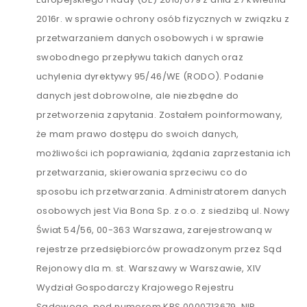
2016r. w sprawie ochrony osób fizycznych w związku z
przetwarzaniem danych osobowych i w sprawie
swobodnego przepływu takich danych oraz
uchylenia dyrektywy 95/46/WE (RODO). Podanie
danych jest dobrowolne, ale niezbędne do
przetworzenia zapytania. Zostałem poinformowany,
że mam prawo dostępu do swoich danych,
możliwości ich poprawiania, żądania zaprzestania ich
przetwarzania, skierowania sprzeciwu co do
sposobu ich przetwarzania. Administratorem danych
osobowych jest Via Bona Sp. z o.o. z siedzibą ul. Nowy
Świat 54/56, 00-363 Warszawa, zarejestrowaną w
rejestrze przedsiębiorców prowadzonym przez Sąd
Rejonowy dla m. st. Warszawy w Warszawie, XIV
Wydział Gospodarczy Krajowego Rejestru
Sądowego, pod numerem KRS 0000713679, NIP