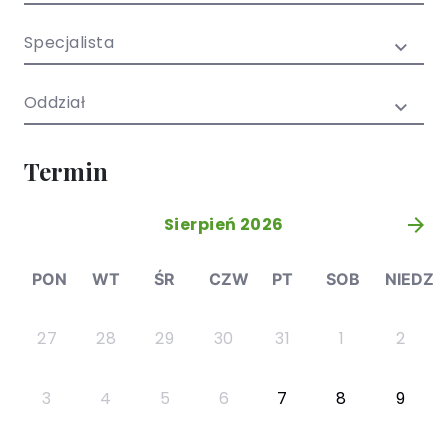
/ EN)
Społecznych
dla dzieci i
Specjalista
młodzieży
Oddział
Termin
Sierpień 2026
»
PON
WT
ŚR
CZW
PT
SOB
NIEDZ
27
28
29
30
31
1
2
3
4
5
6
7
8
9