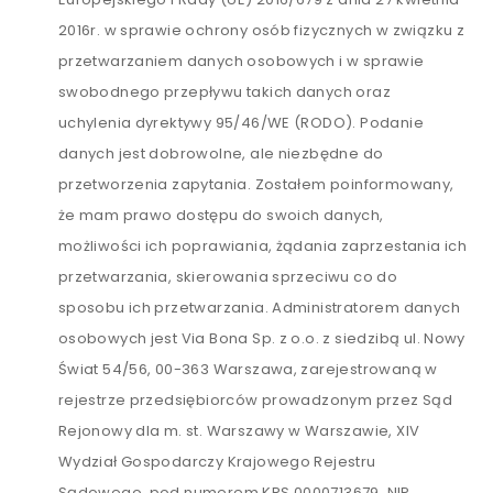
2016r. w sprawie ochrony osób fizycznych w związku z
przetwarzaniem danych osobowych i w sprawie
swobodnego przepływu takich danych oraz
uchylenia dyrektywy 95/46/WE (RODO). Podanie
danych jest dobrowolne, ale niezbędne do
przetworzenia zapytania. Zostałem poinformowany,
że mam prawo dostępu do swoich danych,
możliwości ich poprawiania, żądania zaprzestania ich
przetwarzania, skierowania sprzeciwu co do
sposobu ich przetwarzania. Administratorem danych
osobowych jest Via Bona Sp. z o.o. z siedzibą ul. Nowy
Świat 54/56, 00-363 Warszawa, zarejestrowaną w
rejestrze przedsiębiorców prowadzonym przez Sąd
Rejonowy dla m. st. Warszawy w Warszawie, XIV
Wydział Gospodarczy Krajowego Rejestru
Sądowego, pod numerem KRS 0000713679, NIP