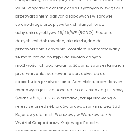
2016r. w sprawie ochrony osób fizycznych w związku z
przetwarzaniem danych osobowych i w sprawie
swobodnego przepływu takich danych oraz
uchylenia dyrektywy 95/46/WE (RODO). Podanie
danych jest dobrowolne, ale niezbędne do
przetworzenia zapytania. Zostałem poinformowany,
że mam prawo dostępu do swoich danych,
możliwości ich poprawiania, żądania zaprzestania ich
przetwarzania, skierowania sprzeciwu co do
sposobu ich przetwarzania. Administratorem danych
osobowych jest Via Bona Sp. z o.o. z siedzibą ul. Nowy
Świat 54/56, 00-363 Warszawa, zarejestrowaną w
rejestrze przedsiębiorców prowadzonym przez Sąd
Rejonowy dla m. st. Warszawy w Warszawie, XIV
Wydział Gospodarczy Krajowego Rejestru
Sądowego, pod numerem KRS 0000713679, NIP