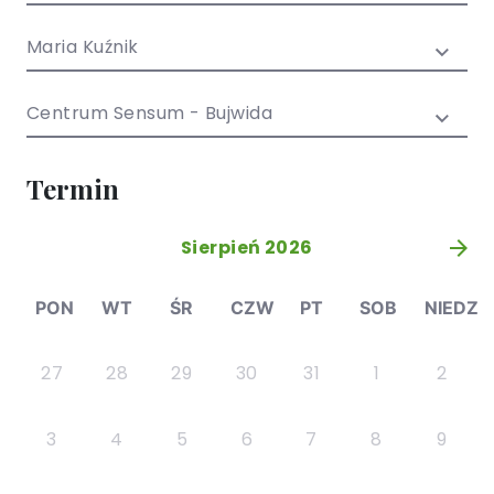
/ EN)
Społecznych
dla dzieci i
Maria Kuźnik
młodzieży
Centrum Sensum - Bujwida
Termin
Sierpień 2026
»
PON
WT
ŚR
CZW
PT
SOB
NIEDZ
27
28
29
30
31
1
2
3
4
5
6
7
8
9