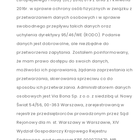
2016r. w sprawie ochrony osób fizycznych w związku z
przetwarzaniem danych osobowych i w sprawie
swobodnego przepływu takich danych oraz
uchylenia dyrektywy 95/46/WE (RODO). Podanie
danych jest dobrowolne, ale niezbędne do
przetworzenia zapytania. Zostałem poinformowany,
że mam prawo dostępu do swoich danych,
możliwości ich poprawiania, żądania zaprzestania ich
przetwarzania, skierowania sprzeciwu co do
sposobu ich przetwarzania. Administratorem danych
osobowych jest Via Bona Sp. z o.o. z siedzibą ul. Nowy
Świat 54/56, 00-363 Warszawa, zarejestrowaną w
rejestrze przedsiębiorców prowadzonym przez Sąd
Rejonowy dla m. st. Warszawy w Warszawie, XIV
Wydział Gospodarczy Krajowego Rejestru
Sądowego, pod numerem KRS 0000713679, NIP