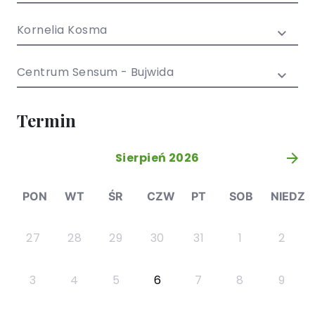
/ EN)
Społecznych
dla dzieci i
Kornelia Kosma
młodzieży
Centrum Sensum - Bujwida
Termin
Sierpień 2026
»
PON
WT
ŚR
CZW
PT
SOB
NIEDZ
27
28
29
30
31
1
2
3
4
5
6
7
8
9