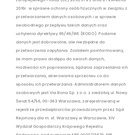
2016r. w sprawie ochrony osób fizycznych w związku z
przetwarzaniem danych osobowych i w sprawie
swobodnego przepływu takich danych oraz
uchylenia dyrektywy 95/46/WE (RODO). Podanie
danych jest dobrowolne, ale niezbędne do
przetworzenia zapytania. Zostałem poinformowany,
że mam prawo dostępu do swoich danych,
możliwości ich poprawiania, żądania zaprzestania ich
przetwarzania, skierowania sprzeciwu co do
sposobu ich przetwarzania. Administratorem danych
osobowych jest Via Bona Sp. z o.o. z siedzibą ul. Nowy
Świat 54/56, 00-363 Warszawa, zarejestrowaną w
rejestrze przedsiębiorców prowadzonym przez Sąd
Rejonowy dla m. st. Warszawy w Warszawie, XIV
Wydział Gospodarczy Krajowego Rejestru
Sądowego, pod numerem KRS 0000713679, NIP