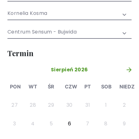
/ EN)
Społecznych
dla dzieci i
Kornelia Kosma
młodzieży
Centrum Sensum - Bujwida
Termin
Sierpień 2026
»
PON
WT
ŚR
CZW
PT
SOB
NIEDZ
27
28
29
30
31
1
2
3
4
5
6
7
8
9