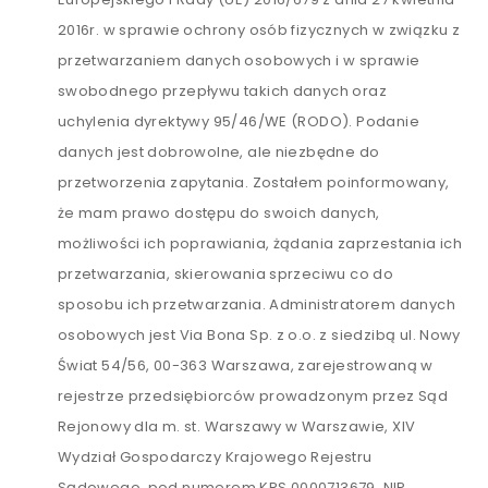
2016r. w sprawie ochrony osób fizycznych w związku z
przetwarzaniem danych osobowych i w sprawie
swobodnego przepływu takich danych oraz
uchylenia dyrektywy 95/46/WE (RODO). Podanie
danych jest dobrowolne, ale niezbędne do
przetworzenia zapytania. Zostałem poinformowany,
że mam prawo dostępu do swoich danych,
możliwości ich poprawiania, żądania zaprzestania ich
przetwarzania, skierowania sprzeciwu co do
sposobu ich przetwarzania. Administratorem danych
osobowych jest Via Bona Sp. z o.o. z siedzibą ul. Nowy
Świat 54/56, 00-363 Warszawa, zarejestrowaną w
rejestrze przedsiębiorców prowadzonym przez Sąd
Rejonowy dla m. st. Warszawy w Warszawie, XIV
Wydział Gospodarczy Krajowego Rejestru
Sądowego, pod numerem KRS 0000713679, NIP