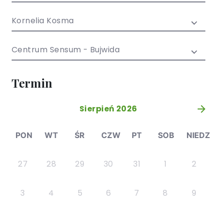
/ EN)
Społecznych
dla dzieci i
Kornelia Kosma
młodzieży
Centrum Sensum - Bujwida
Termin
Sierpień 2026
»
PON
WT
ŚR
CZW
PT
SOB
NIEDZ
27
28
29
30
31
1
2
3
4
5
6
7
8
9