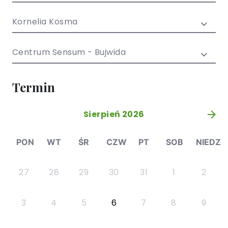
/ EN)
Społecznych
dla dzieci i
Kornelia Kosma
młodzieży
Centrum Sensum - Bujwida
Termin
Sierpień 2026
»
PON
WT
ŚR
CZW
PT
SOB
NIEDZ
27
28
29
30
31
1
2
3
4
5
6
7
8
9