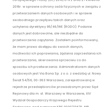
2016r. w sprawie ochrony osób fizycznych w związku z
przetwarzaniem danych osobowych i w sprawie
swobodnego przepływu takich danych oraz
uchylenia dyrektywy 95/46/WE (RODO). Podanie
danych jest dobrowolne, ale niezbędne do
przetworzenia zapytania. Zostałem poinformowany,
że mam prawo dostępu do swoich danych,
możliwości ich poprawiania, żądania zaprzestania ich
przetwarzania, skierowania sprzeciwu co do
sposobu ich przetwarzania. Administratorem danych
osobowych jest Via Bona Sp. z o.o. z siedzibą ul. Nowy
Świat 54/56, 00-363 Warszawa, zarejestrowaną w
rejestrze przedsiębiorców prowadzonym przez Sąd
Rejonowy dla m. st. Warszawy w Warszawie, XIV
Wydział Gospodarczy Krajowego Rejestru
Sądowego, pod numerem KRS 0000713679, NIP