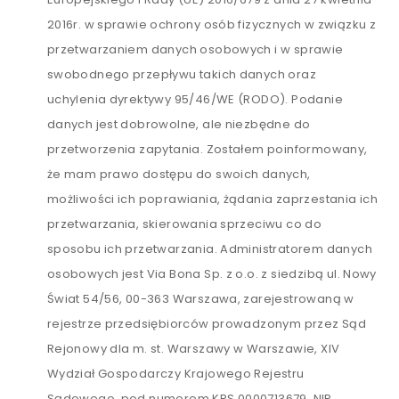
2016r. w sprawie ochrony osób fizycznych w związku z
przetwarzaniem danych osobowych i w sprawie
swobodnego przepływu takich danych oraz
uchylenia dyrektywy 95/46/WE (RODO). Podanie
danych jest dobrowolne, ale niezbędne do
przetworzenia zapytania. Zostałem poinformowany,
że mam prawo dostępu do swoich danych,
możliwości ich poprawiania, żądania zaprzestania ich
przetwarzania, skierowania sprzeciwu co do
sposobu ich przetwarzania. Administratorem danych
osobowych jest Via Bona Sp. z o.o. z siedzibą ul. Nowy
Świat 54/56, 00-363 Warszawa, zarejestrowaną w
rejestrze przedsiębiorców prowadzonym przez Sąd
Rejonowy dla m. st. Warszawy w Warszawie, XIV
Wydział Gospodarczy Krajowego Rejestru
Sądowego, pod numerem KRS 0000713679, NIP