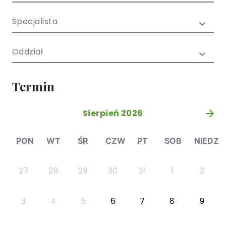
/ EN)
Społecznych
dla dzieci i
Specjalista
młodzieży
Oddział
Termin
Sierpień 2026
»
PON
WT
ŚR
CZW
PT
SOB
NIEDZ
27
28
29
30
31
1
2
3
4
5
6
7
8
9