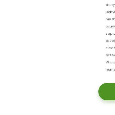
dany
uchy
niez
praw
zapr
prze
sied
prze
Wars
nume