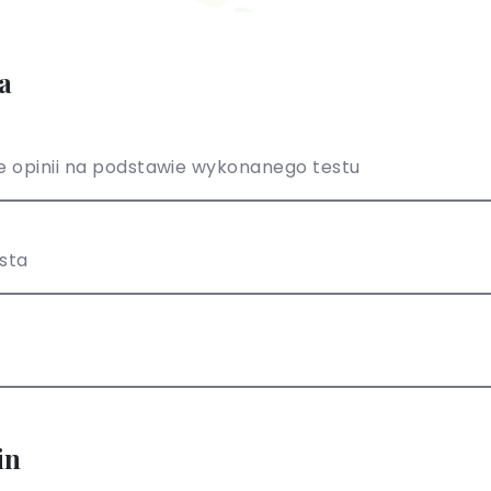
a
 opinii na podstawie wykonanego testu
ista
in