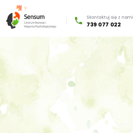
Skontaktuj się z nam
739 077 022
Diagnoza psychologiczna (testy psychologiczne)
Konsultacja biegłego psychologa
Psychoterapia indywidualna (PL / EN)
Wsparcie dla firm