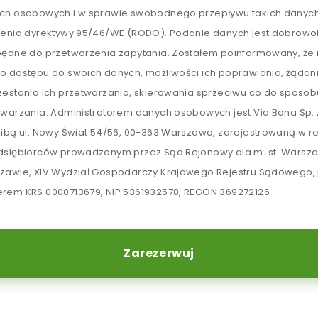
ch osobowych i w sprawie swobodnego przepływu takich danych
lenia dyrektywy 95/46/WE (RODO). Podanie danych jest dobrowol
będne do przetworzenia zapytania. Zostałem poinformowany, ż
o dostępu do swoich danych, możliwości ich poprawiania, żądan
zestania ich przetwarzania, skierowania sprzeciwu co do sposob
twarzania. Administratorem danych osobowych jest Via Bona Sp. z
zibą ul. Nowy Świat 54/56, 00-363 Warszawa, zarejestrowaną w re
dsiębiorców prowadzonym przez Sąd Rejonowy dla m. st. Warsz
zawie, XIV Wydział Gospodarczy Krajowego Rejestru Sądowego,
rem KRS 0000713679, NIP 5361932578, REGON 369272126
Zarezerwuj