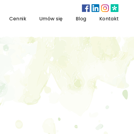
Cennik
Umów się
Blog
Kontakt
nsultacje bariatryczne
ychoterapia dzieci i młodzieży
sychoterapia rodzinna
US) Trening Umiejętności Społecznych dla dzieci i
łodzieży