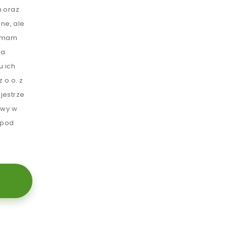
 oraz
ne, ale
e mam
ia
u ich
 o.o. z
jestrze
awy w
 pod