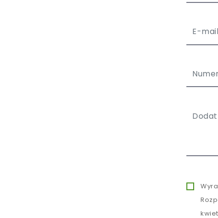
Wyra
Rozp
kwie