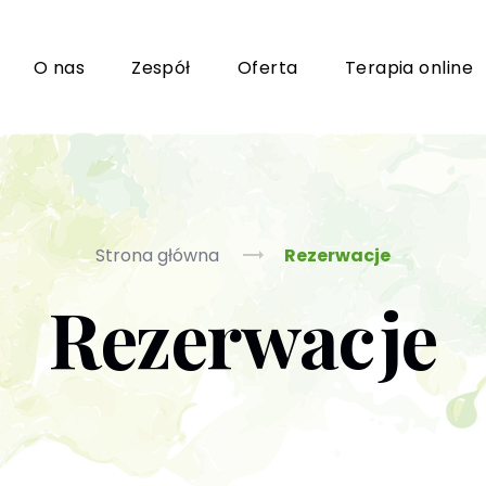
i
O nas
Zespół
Oferta
Terapia online
Grupy wsparcia i TUSy dla osób dorosłych
Ko
Strona główna
Rezerwacje
Rezerwacje
Poradnictwo seksuologiczne
Ps
Psychoterapia par i małżeństwa
P
Terapia uzależnień (PL / EN)
(T
m