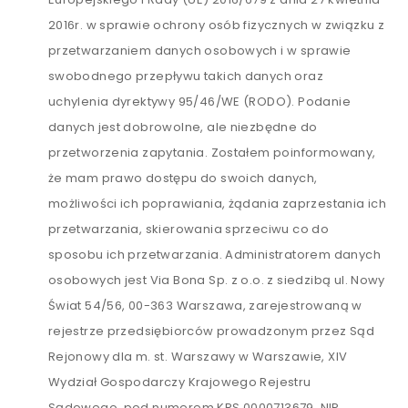
2016r. w sprawie ochrony osób fizycznych w związku z
przetwarzaniem danych osobowych i w sprawie
swobodnego przepływu takich danych oraz
uchylenia dyrektywy 95/46/WE (RODO). Podanie
danych jest dobrowolne, ale niezbędne do
przetworzenia zapytania. Zostałem poinformowany,
że mam prawo dostępu do swoich danych,
możliwości ich poprawiania, żądania zaprzestania ich
przetwarzania, skierowania sprzeciwu co do
sposobu ich przetwarzania. Administratorem danych
osobowych jest Via Bona Sp. z o.o. z siedzibą ul. Nowy
Świat 54/56, 00-363 Warszawa, zarejestrowaną w
rejestrze przedsiębiorców prowadzonym przez Sąd
Rejonowy dla m. st. Warszawy w Warszawie, XIV
Wydział Gospodarczy Krajowego Rejestru
Sądowego, pod numerem KRS 0000713679, NIP