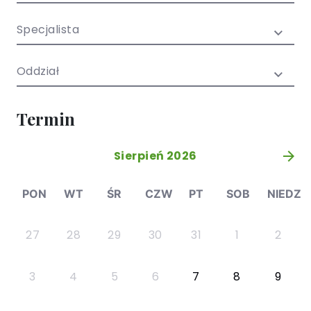
/ EN)
Społecznych
dla dzieci i
Specjalista
młodzieży
Oddział
Termin
Sierpień 2026
»
PON
WT
ŚR
CZW
PT
SOB
NIEDZ
27
28
29
30
31
1
2
3
4
5
6
7
8
9