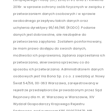
2016r. w sprawie ochrony osób fizycznych w związku z
przetwarzaniem danych osobowych i w sprawie
swobodnego przepływu takich danych oraz
uchylenia dyrektywy 95/46/WE (RODO). Podanie
danych jest dobrowolne, ale niezbędne do
przetworzenia zapytania. Zostałem poinformowany,
że mam prawo dostępu do swoich danych,
możliwości ich poprawiania, żądania zaprzestania ich
przetwarzania, skierowania sprzeciwu co do
sposobu ich przetwarzania. Administratorem danych
osobowych jest Via Bona Sp. z o.o. z siedzibą ul. Nowy
Świat 54/56, 00-363 Warszawa, zarejestrowaną w
rejestrze przedsiębiorców prowadzonym przez Sąd
Rejonowy dla m. st. Warszawy w Warszawie, XIV
Wydział Gospodarczy Krajowego Rejestru
Sądowego, pod numerem KRS 0000713679, NIP