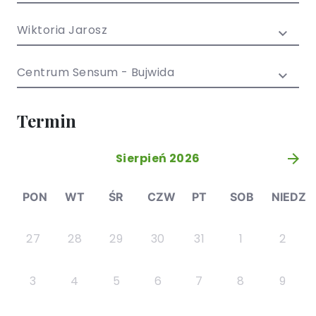
/ EN)
Społecznych
dla dzieci i
Wiktoria Jarosz
młodzieży
Centrum Sensum - Bujwida
Termin
Sierpień 2026
»
PON
WT
ŚR
CZW
PT
SOB
NIEDZ
27
28
29
30
31
1
2
3
4
5
6
7
8
9