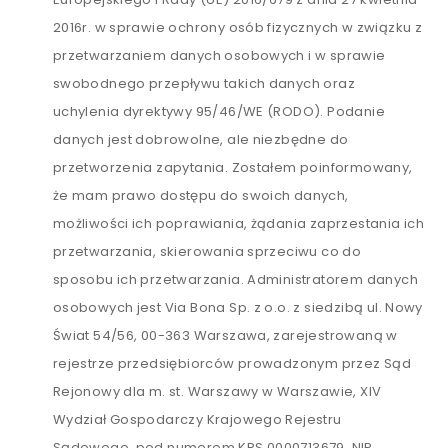
2016r. w sprawie ochrony osób fizycznych w związku z
przetwarzaniem danych osobowych i w sprawie
swobodnego przepływu takich danych oraz
uchylenia dyrektywy 95/46/WE (RODO). Podanie
danych jest dobrowolne, ale niezbędne do
przetworzenia zapytania. Zostałem poinformowany,
że mam prawo dostępu do swoich danych,
możliwości ich poprawiania, żądania zaprzestania ich
przetwarzania, skierowania sprzeciwu co do
sposobu ich przetwarzania. Administratorem danych
osobowych jest Via Bona Sp. z o.o. z siedzibą ul. Nowy
Świat 54/56, 00-363 Warszawa, zarejestrowaną w
rejestrze przedsiębiorców prowadzonym przez Sąd
Rejonowy dla m. st. Warszawy w Warszawie, XIV
Wydział Gospodarczy Krajowego Rejestru
Sądowego, pod numerem KRS 0000713679, NIP