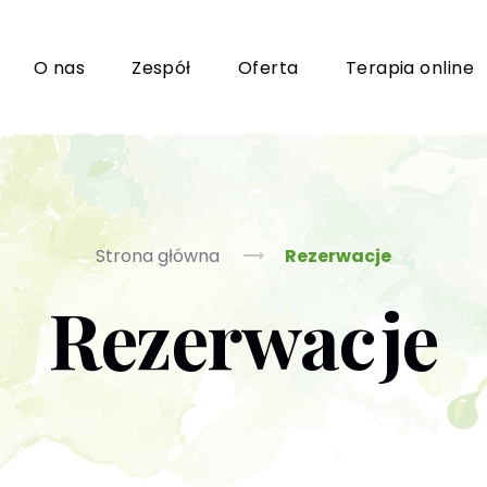
i
O nas
Zespół
Oferta
Terapia online
Grupy wsparcia i TUSy dla osób dorosłych
Ko
Strona główna
Rezerwacje
Rezerwacje
Poradnictwo seksuologiczne
Ps
Psychoterapia par i małżeństwa
P
Terapia uzależnień (PL / EN)
(T
m