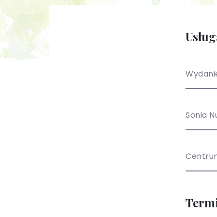
Usług
Wydanie
Sonia N
Centru
Term