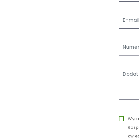
Wyra
Rozp
kwie