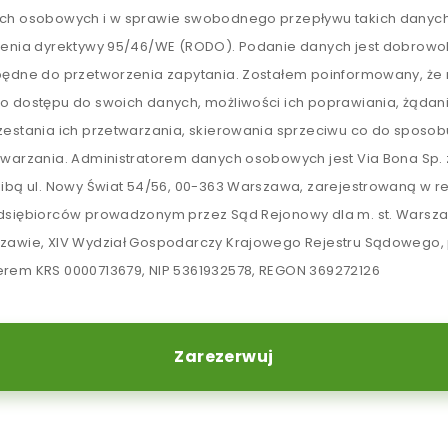
ch osobowych i w sprawie swobodnego przepływu takich danych
lenia dyrektywy 95/46/WE (RODO). Podanie danych jest dobrowol
będne do przetworzenia zapytania. Zostałem poinformowany, ż
o dostępu do swoich danych, możliwości ich poprawiania, żądan
zestania ich przetwarzania, skierowania sprzeciwu co do sposob
twarzania. Administratorem danych osobowych jest Via Bona Sp. z
zibą ul. Nowy Świat 54/56, 00-363 Warszawa, zarejestrowaną w re
dsiębiorców prowadzonym przez Sąd Rejonowy dla m. st. Warsz
zawie, XIV Wydział Gospodarczy Krajowego Rejestru Sądowego,
rem KRS 0000713679, NIP 5361932578, REGON 369272126
Zarezerwuj