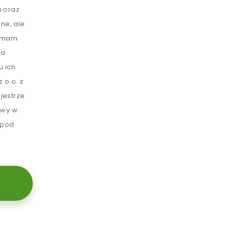
 oraz
ne, ale
e mam
ia
u ich
 o.o. z
jestrze
awy w
 pod