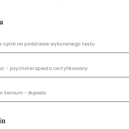
a
 opinii na podstawie wykonanego testu
uc - psychoterapeuta certyfikowany
m Sensum - Bujwida
in