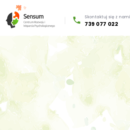
Skontaktuj się z nam
739 077 022
Diagnoza psychologiczna (testy psychologiczne)
Konsultacja biegłego psychologa
Psychoterapia indywidualna (PL / EN)
Wsparcie dla firm