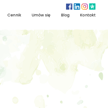
Cennik
Umów się
Blog
Kontakt
nsultacje bariatryczne
ychoterapia dzieci i młodzieży
sychoterapia rodzinna
US) Trening Umiejętności Społecznych dla dzieci i
łodzieży