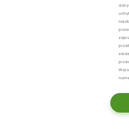
dany
uchy
niez
praw
zapr
prze
sied
prze
Wars
nume