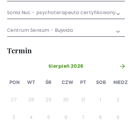
/ EN)
Społecznych
dla dzieci i
Sonia Nuc - psychoterapeuta certyfikowany
młodzieży
Centrum Sensum - Bujwida
Termin
Sierpień 2026
»
PON
WT
ŚR
CZW
PT
SOB
NIEDZ
27
28
29
30
31
1
2
3
4
5
6
7
8
9