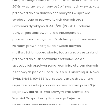
2016r. w sprawie ochrony osób fizycznych w związku z
przetwarzaniem danych osobowych i w sprawie
swobodnego przepływu takich danych oraz
uchylenia dyrektywy 95/46/WE (RODO). Podanie
danych jest dobrowolne, ale niezbędne do
przetworzenia zapytania. Zostałem poinformowany,
że mam prawo dostępu do swoich danych,
możliwości ich poprawiania, żądania zaprzestania ich
przetwarzania, skierowania sprzeciwu co do
sposobu ich przetwarzania. Administratorem danych
osobowych jest Via Bona Sp. z o.o. z siedzibą ul. Nowy
Świat 54/56, 00-363 Warszawa, zarejestrowaną w
rejestrze przedsiębiorców prowadzonym przez Sąd
Rejonowy dla m. st. Warszawy w Warszawie, XIV
Wydział Gospodarczy Krajowego Rejestru
Sądowego, pod numerem KRS 0000713679, NIP