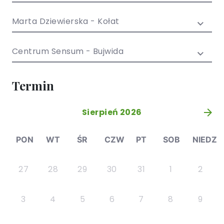
/ EN)
Społecznych
dla dzieci i
Marta Dziewierska - Kołat
młodzieży
Centrum Sensum - Bujwida
Termin
Sierpień 2026
»
PON
WT
ŚR
CZW
PT
SOB
NIEDZ
27
28
29
30
31
1
2
3
4
5
6
7
8
9