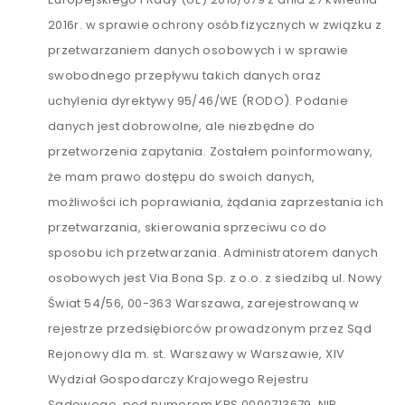
2016r. w sprawie ochrony osób fizycznych w związku z
przetwarzaniem danych osobowych i w sprawie
swobodnego przepływu takich danych oraz
uchylenia dyrektywy 95/46/WE (RODO). Podanie
danych jest dobrowolne, ale niezbędne do
przetworzenia zapytania. Zostałem poinformowany,
że mam prawo dostępu do swoich danych,
możliwości ich poprawiania, żądania zaprzestania ich
przetwarzania, skierowania sprzeciwu co do
sposobu ich przetwarzania. Administratorem danych
osobowych jest Via Bona Sp. z o.o. z siedzibą ul. Nowy
Świat 54/56, 00-363 Warszawa, zarejestrowaną w
rejestrze przedsiębiorców prowadzonym przez Sąd
Rejonowy dla m. st. Warszawy w Warszawie, XIV
Wydział Gospodarczy Krajowego Rejestru
Sądowego, pod numerem KRS 0000713679, NIP