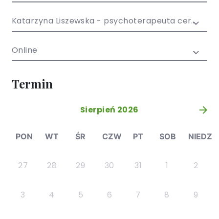
/ EN)
Społecznych
dla dzieci i
Katarzyna Liszewska - psychoterapeuta certyfikowany
młodzieży
Online
Termin
Sierpień 2026
»
PON
WT
ŚR
CZW
PT
SOB
NIEDZ
27
28
29
30
31
1
2
3
4
5
6
7
8
9