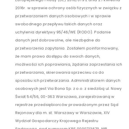
2016r. w sprawie ochrony osób fizycznych w związku z
przetwarzaniem danych osobowych i w sprawie
swobodnego przepływu takich danych oraz
uchylenia dyrektywy 95/46/WE (RODO). Podanie
danych jest dobrowolne, ale niezbędne do
przetworzenia zapytania. Zostałem poinformowany,
że mam prawo dostępu do swoich danych,
możliwości ich poprawiania, żądania zaprzestania ich
przetwarzania, skierowania sprzeciwu co do
sposobu ich przetwarzania. Administratorem danych
osobowych jest Via Bona Sp. z o.o. z siedzibą ul. Nowy
Świat 54/56, 00-363 Warszawa, zarejestrowaną w
rejestrze przedsiębiorców prowadzonym przez Sąd
Rejonowy dla m. st. Warszawy w Warszawie, XIV
Wydział Gospodarczy Krajowego Rejestru
Sądowego, pod numerem KRS 0000713679, NIP