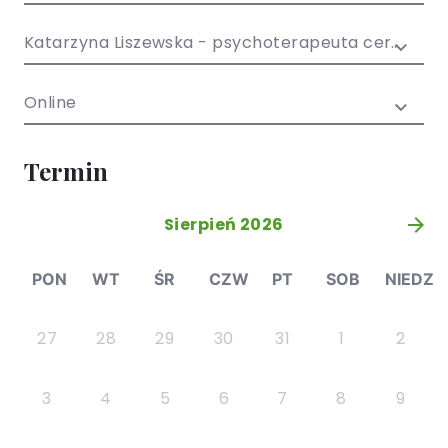
/ EN)
Społecznych
dla dzieci i
Katarzyna Liszewska - psychoterapeuta certyfikowany
młodzieży
Online
Termin
Sierpień 2026
»
PON
WT
ŚR
CZW
PT
SOB
NIEDZ
27
28
29
30
31
1
2
3
4
5
6
7
8
9