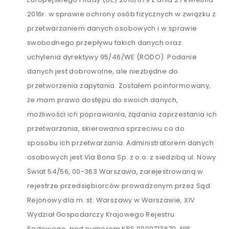
2016r. w sprawie ochrony osób fizycznych w związku z
przetwarzaniem danych osobowych i w sprawie
swobodnego przepływu takich danych oraz
uchylenia dyrektywy 95/46/WE (RODO). Podanie
danych jest dobrowolne, ale niezbędne do
przetworzenia zapytania. Zostałem poinformowany,
że mam prawo dostępu do swoich danych,
możliwości ich poprawiania, żądania zaprzestania ich
przetwarzania, skierowania sprzeciwu co do
sposobu ich przetwarzania. Administratorem danych
osobowych jest Via Bona Sp. z o.o. z siedzibą ul. Nowy
Świat 54/56, 00-363 Warszawa, zarejestrowaną w
rejestrze przedsiębiorców prowadzonym przez Sąd
Rejonowy dla m. st. Warszawy w Warszawie, XIV
Wydział Gospodarczy Krajowego Rejestru
Sądowego, pod numerem KRS 0000713679, NIP