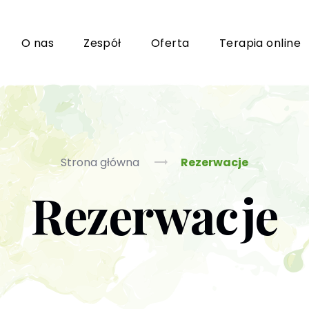
i
O nas
Zespół
Oferta
Terapia online
Grupy wsparcia i TUSy dla osób dorosłych
Ko
Strona główna
Rezerwacje
Rezerwacje
Poradnictwo seksuologiczne
Ps
Psychoterapia par i małżeństwa
P
Terapia uzależnień (PL / EN)
(T
m