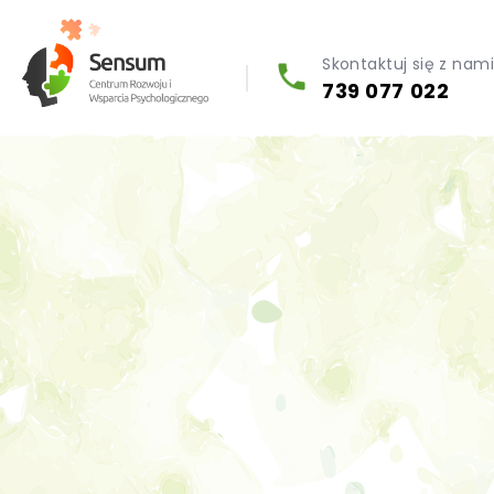
Skontaktuj się z nam
739 077 022
Diagnoza psychologiczna (testy psychologiczne)
Konsultacja biegłego psychologa
Psychoterapia indywidualna (PL / EN)
Wsparcie dla firm