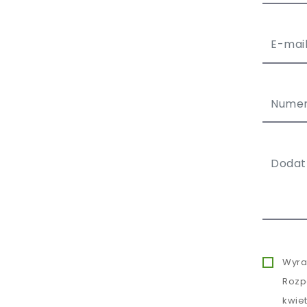
Wyra
Rozp
kwie