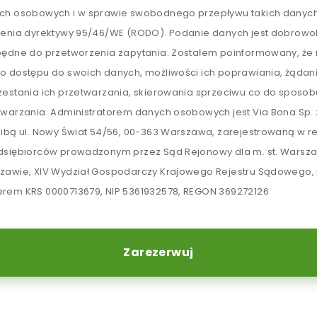
ch osobowych i w sprawie swobodnego przepływu takich danych
lenia dyrektywy 95/46/WE (RODO). Podanie danych jest dobrowol
będne do przetworzenia zapytania. Zostałem poinformowany, ż
o dostępu do swoich danych, możliwości ich poprawiania, żądan
zestania ich przetwarzania, skierowania sprzeciwu co do sposob
twarzania. Administratorem danych osobowych jest Via Bona Sp. z
zibą ul. Nowy Świat 54/56, 00-363 Warszawa, zarejestrowaną w re
dsiębiorców prowadzonym przez Sąd Rejonowy dla m. st. Warsz
zawie, XIV Wydział Gospodarczy Krajowego Rejestru Sądowego,
rem KRS 0000713679, NIP 5361932578, REGON 369272126
Zarezerwuj