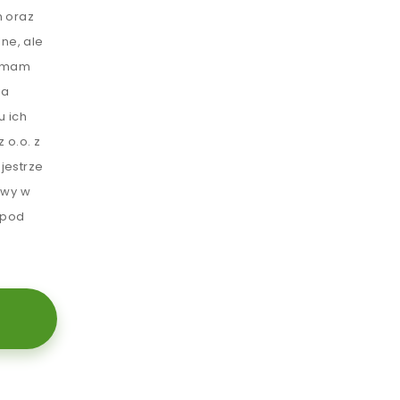
 oraz
ne, ale
e mam
ia
u ich
 o.o. z
jestrze
awy w
 pod