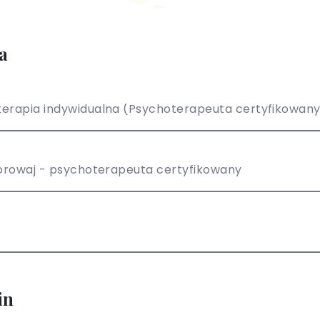
a
erapia indywidualna (Psychoterapeuta certyfikowan
Korowaj - psychoterapeuta certyfikowany
in