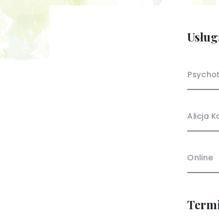
Usług
Psychot
Alicja 
Online
Term