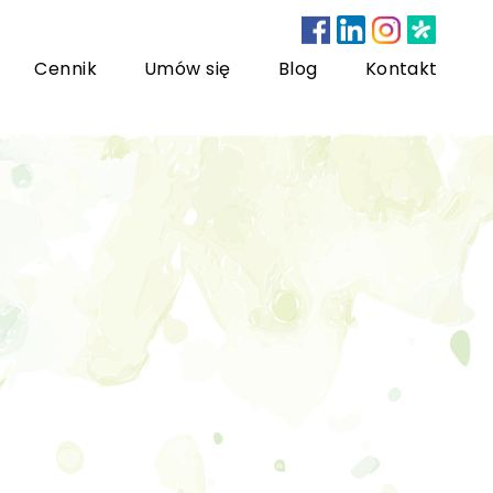
Cennik
Umów się
Blog
Kontakt
nsultacje bariatryczne
ychoterapia dzieci i młodzieży
sychoterapia rodzinna
US) Trening Umiejętności Społecznych dla dzieci i
łodzieży