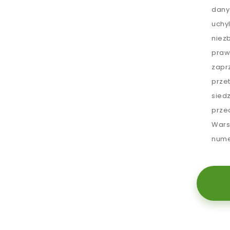
dany
uchy
niez
praw
zapr
prze
sied
prze
Wars
nume