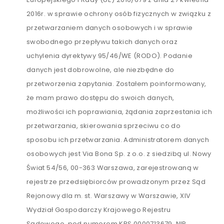
2016r. w sprawie ochrony osób fizycznych w związku z
przetwarzaniem danych osobowych i w sprawie
swobodnego przepływu takich danych oraz
uchylenia dyrektywy 95/46/WE (RODO). Podanie
danych jest dobrowolne, ale niezbędne do
przetworzenia zapytania. Zostałem poinformowany,
że mam prawo dostępu do swoich danych,
możliwości ich poprawiania, żądania zaprzestania ich
przetwarzania, skierowania sprzeciwu co do
sposobu ich przetwarzania. Administratorem danych
osobowych jest Via Bona Sp. z o.o. z siedzibą ul. Nowy
Świat 54/56, 00-363 Warszawa, zarejestrowaną w
rejestrze przedsiębiorców prowadzonym przez Sąd
Rejonowy dla m. st. Warszawy w Warszawie, XIV
Wydział Gospodarczy Krajowego Rejestru
Sądowego, pod numerem KRS 0000713679, NIP