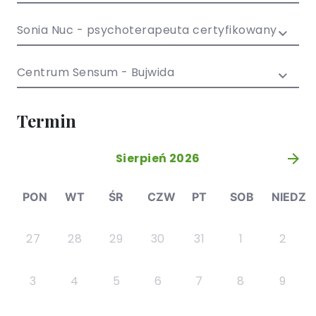
/ EN)
Społecznych
dla dzieci i
Sonia Nuc - psychoterapeuta certyfikowany
młodzieży
Centrum Sensum - Bujwida
Termin
Sierpień 2026
»
PON
WT
ŚR
CZW
PT
SOB
NIEDZ
27
28
29
30
31
1
2
3
4
5
6
7
8
9