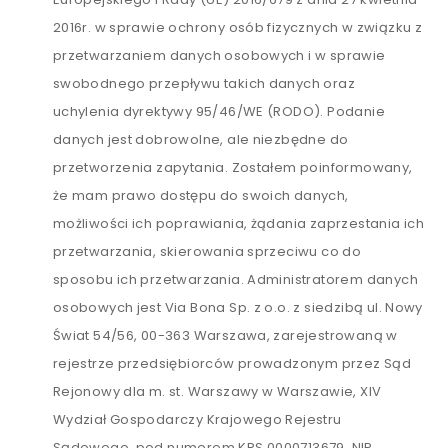
2016r. w sprawie ochrony osób fizycznych w związku z
przetwarzaniem danych osobowych i w sprawie
swobodnego przepływu takich danych oraz
uchylenia dyrektywy 95/46/WE (RODO). Podanie
danych jest dobrowolne, ale niezbędne do
przetworzenia zapytania. Zostałem poinformowany,
że mam prawo dostępu do swoich danych,
możliwości ich poprawiania, żądania zaprzestania ich
przetwarzania, skierowania sprzeciwu co do
sposobu ich przetwarzania. Administratorem danych
osobowych jest Via Bona Sp. z o.o. z siedzibą ul. Nowy
Świat 54/56, 00-363 Warszawa, zarejestrowaną w
rejestrze przedsiębiorców prowadzonym przez Sąd
Rejonowy dla m. st. Warszawy w Warszawie, XIV
Wydział Gospodarczy Krajowego Rejestru
Sądowego, pod numerem KRS 0000713679, NIP