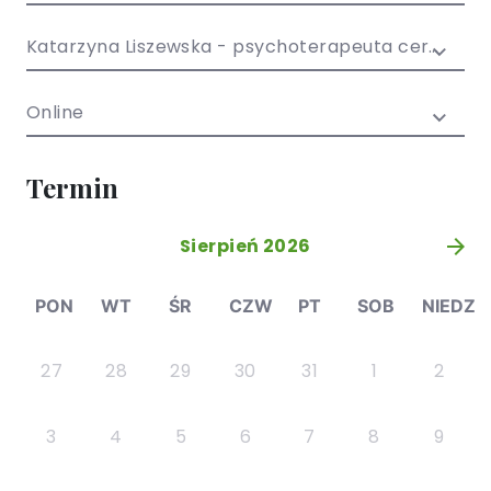
/ EN)
Społecznych
dla dzieci i
Katarzyna Liszewska - psychoterapeuta certyfikowany
młodzieży
Online
Termin
Sierpień 2026
»
PON
WT
ŚR
CZW
PT
SOB
NIEDZ
27
28
29
30
31
1
2
3
4
5
6
7
8
9