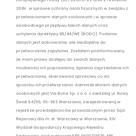
2016r. w sprawie ochrony osób fizycznych w związku z
przetwarzaniem danych osobowych i w sprawie
swobodnego przepływu takich danych oraz
uchylenia dyrektywy 95/46/WE (RODO). Podanie
danych jest dobrowolne, ale niezbędne do
przetworzenia zapytania. Zostałem poinformowany,
że mam prawo dostępu do swoich danych,
możliwości ich poprawiania, żądania zaprzestania ich
przetwarzania, skierowania sprzeciwu co do
sposobu ich przetwarzania. Administratorem danych
osobowych jest Via Bona Sp. z o.o. z siedzibą ul. Nowy
Świat 54/56, 00-363 Warszawa, zarejestrowaną w
rejestrze przedsiębiorców prowadzonym przez Sąd
Rejonowy dla m. st. Warszawy w Warszawie, XIV
Wydział Gospodarczy Krajowego Rejestru
Sądowego, pod numerem KRS 0000713679, NIP