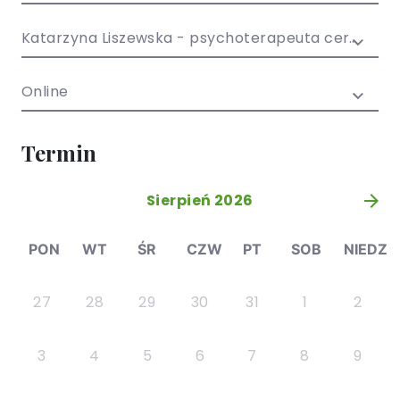
/ EN)
Społecznych
dla dzieci i
Katarzyna Liszewska - psychoterapeuta certyfikowany
młodzieży
Online
Termin
Sierpień 2026
»
PON
WT
ŚR
CZW
PT
SOB
NIEDZ
27
28
29
30
31
1
2
3
4
5
6
7
8
9