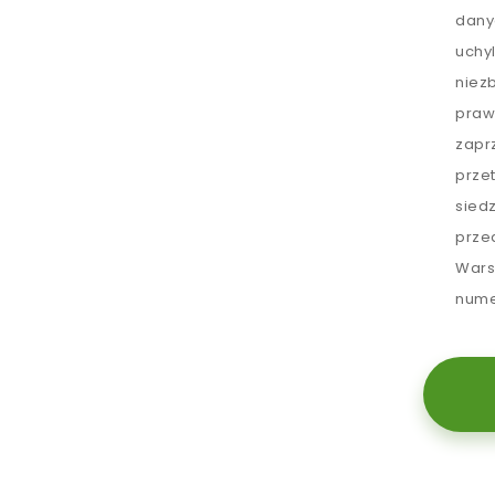
dany
uchy
niez
praw
zapr
prze
sied
prze
Wars
nume