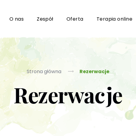
i
O nas
Zespół
Oferta
Terapia online
Grupy wsparcia i TUSy dla osób dorosłych
Ko
Strona główna
Rezerwacje
Rezerwacje
Poradnictwo seksuologiczne
Ps
Psychoterapia par i małżeństwa
P
Terapia uzależnień (PL / EN)
(T
m