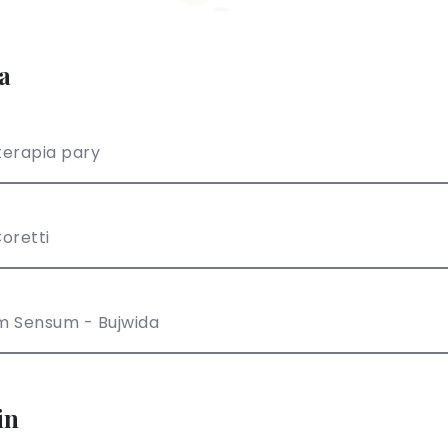
a
erapia pary
oretti
m Sensum - Bujwida
in