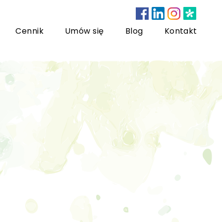
Cennik
Umów się
Blog
Kontakt
nsultacje bariatryczne
ychoterapia dzieci i młodzieży
sychoterapia rodzinna
US) Trening Umiejętności Społecznych dla dzieci i
łodzieży