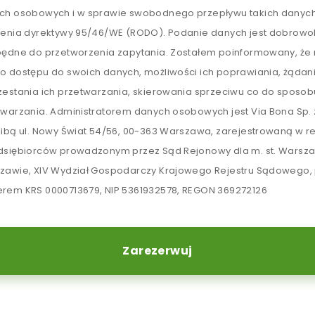
ch osobowych i w sprawie swobodnego przepływu takich danych
lenia dyrektywy 95/46/WE (RODO). Podanie danych jest dobrowol
będne do przetworzenia zapytania. Zostałem poinformowany, ż
o dostępu do swoich danych, możliwości ich poprawiania, żądan
zestania ich przetwarzania, skierowania sprzeciwu co do sposob
twarzania. Administratorem danych osobowych jest Via Bona Sp. z
zibą ul. Nowy Świat 54/56, 00-363 Warszawa, zarejestrowaną w re
dsiębiorców prowadzonym przez Sąd Rejonowy dla m. st. Warsz
zawie, XIV Wydział Gospodarczy Krajowego Rejestru Sądowego,
rem KRS 0000713679, NIP 5361932578, REGON 369272126
Zarezerwuj