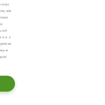
 oraz
ne, ale
e mam
ia
u ich
 o.o. z
jestrze
awy w
 pod