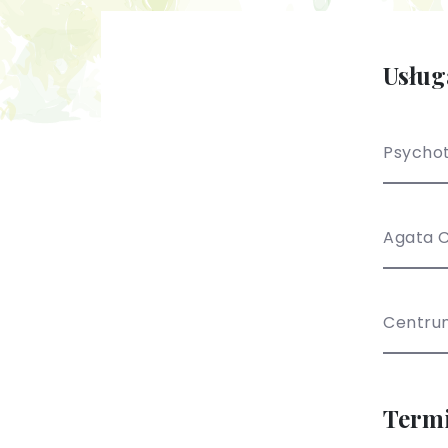
Usług
Psychot
Agata C
Centru
Term