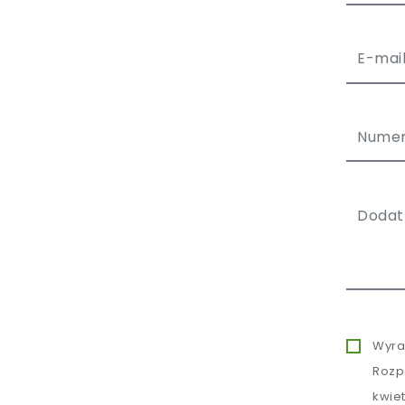
Wyra
Rozp
kwie