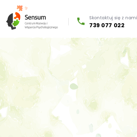
Skontaktuj się z nam
739 077 022
Diagnoza psychologiczna (testy psychologiczne)
Konsultacja biegłego psychologa
Psychoterapia indywidualna (PL / EN)
Wsparcie dla firm