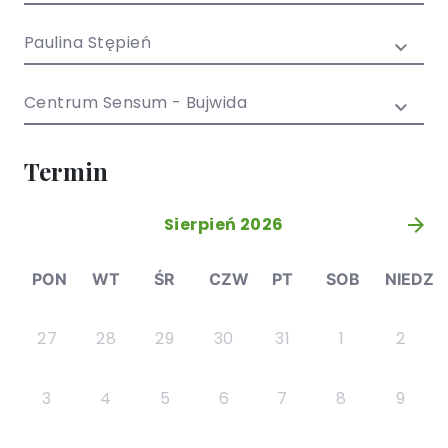
/ EN)
Społecznych
dla dzieci i
Paulina Stępień
młodzieży
Centrum Sensum - Bujwida
Termin
Sierpień 2026
»
PON
WT
ŚR
CZW
PT
SOB
NIEDZ
27
28
29
30
31
1
2
3
4
5
6
7
8
9