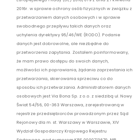
2016r. w sprawie ochrony osób fizycznych w związku z
przetwarzaniem danych osobowych i w sprawie
swobodnego przepływu takich danych oraz
uchylenia dyrektywy 95/46/WE (RODO). Podanie
danych jest dobrowolne, ale niezbędne do
przetworzenia zapytania. Zostałem poinformowany,
że mam prawo dostępu do swoich danych,
możliwości ich poprawiania, żądania zaprzestania ich
przetwarzania, skierowania sprzeciwu co do
sposobu ich przetwarzania. Administratorem danych
osobowych jest Via Bona Sp. z o.o. z siedzibą ul. Nowy
Świat 54/56, 00-363 Warszawa, zarejestrowaną w
rejestrze przedsiębiorców prowadzonym przez Sąd
Rejonowy dla m. st. Warszawy w Warszawie, XIV
Wydział Gospodarczy Krajowego Rejestru
Sądowego, pod numerem KRS 0000713679, NIP