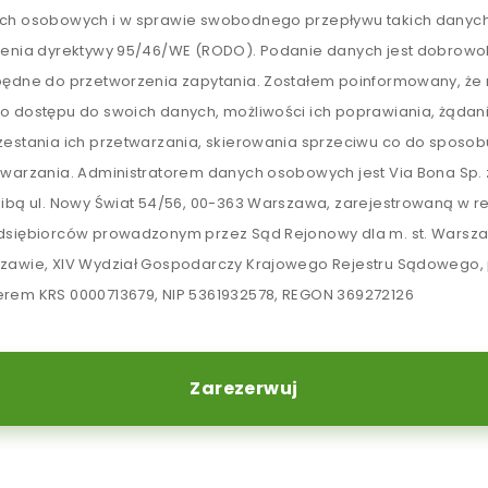
ch osobowych i w sprawie swobodnego przepływu takich danych
lenia dyrektywy 95/46/WE (RODO). Podanie danych jest dobrowol
będne do przetworzenia zapytania. Zostałem poinformowany, ż
o dostępu do swoich danych, możliwości ich poprawiania, żądan
zestania ich przetwarzania, skierowania sprzeciwu co do sposob
twarzania. Administratorem danych osobowych jest Via Bona Sp. z
zibą ul. Nowy Świat 54/56, 00-363 Warszawa, zarejestrowaną w re
dsiębiorców prowadzonym przez Sąd Rejonowy dla m. st. Warsz
zawie, XIV Wydział Gospodarczy Krajowego Rejestru Sądowego,
rem KRS 0000713679, NIP 5361932578, REGON 369272126
Zarezerwuj