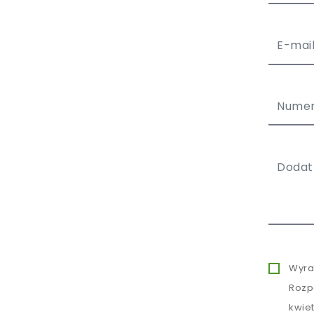
Wyra
Rozp
kwie