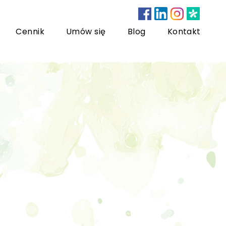
Cennik
Umów się
Blog
Kontakt
nsultacje bariatryczne
ychoterapia dzieci i młodzieży
sychoterapia rodzinna
US) Trening Umiejętności Społecznych dla dzieci i
łodzieży