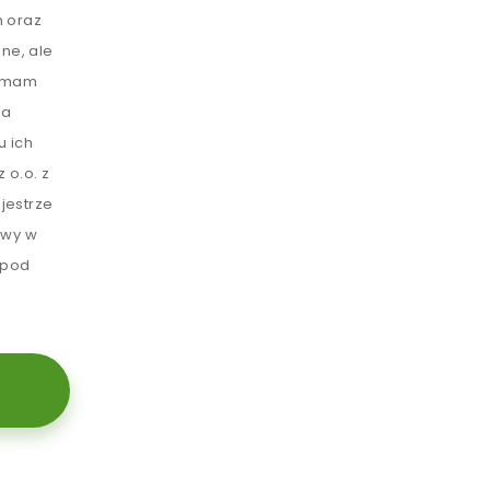
 oraz
ne, ale
e mam
ia
u ich
 o.o. z
jestrze
awy w
 pod