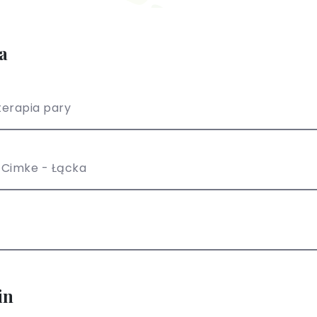
a
erapia pary
 Cimke - Łącka
in