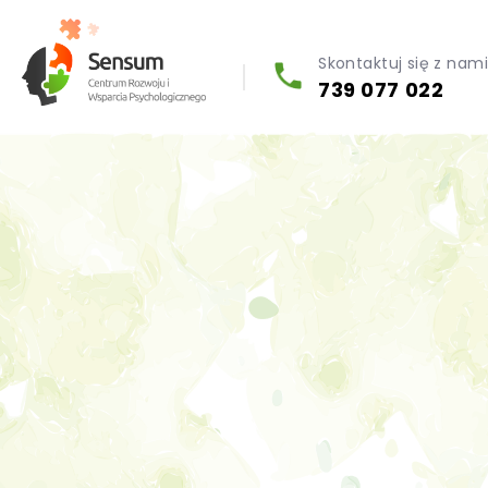
Skontaktuj się z nam
739 077 022
Diagnoza psychologiczna (testy psychologiczne)
Konsultacja biegłego psychologa
Psychoterapia indywidualna (PL / EN)
Wsparcie dla firm