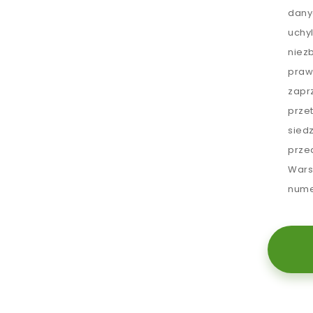
dany
uchy
niez
praw
zapr
prze
sied
prze
Wars
nume