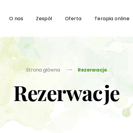
i
O nas
Zespół
Oferta
Terapia online
Grupy wsparcia i TUSy dla osób dorosłych
Ko
Strona główna
Rezerwacje
Rezerwacje
Poradnictwo seksuologiczne
Ps
Psychoterapia par i małżeństwa
P
Terapia uzależnień (PL / EN)
(T
m