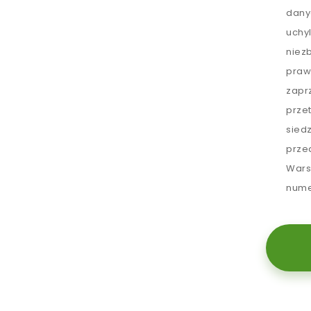
dany
uchy
niez
praw
zapr
prze
sied
prze
Wars
nume