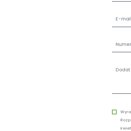
Wyra
Rozp
kwie