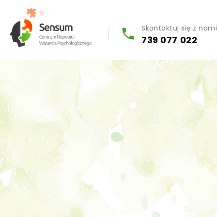
Skontaktuj się z nam
739 077 022
Diagnoza psychologiczna (testy psychologiczne)
Konsultacja biegłego psychologa
Psychoterapia indywidualna (PL / EN)
Wsparcie dla firm