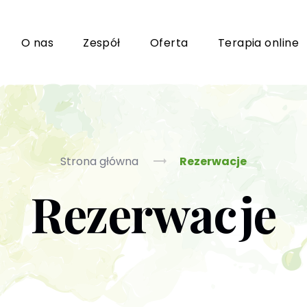
i
O nas
Zespół
Oferta
Terapia online
Grupy wsparcia i TUSy dla osób dorosłych
Ko
Strona główna
Rezerwacje
Rezerwacje
Poradnictwo seksuologiczne
Ps
Psychoterapia par i małżeństwa
P
Terapia uzależnień (PL / EN)
(T
m