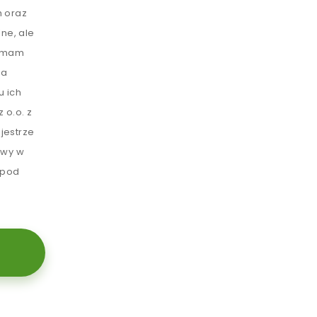
 oraz
ne, ale
e mam
ia
u ich
 o.o. z
jestrze
awy w
 pod