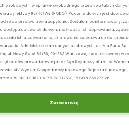
ch osobowych i w sprawie swobodnego przepływu takich danych
lenia dyrektywy 95/46/WE (RODO). Podanie danych jest dobrowol
będne do przetworzenia zapytania. Zostałem poinformowany, ż
o dostępu do swoich danych, możliwości ich poprawiania, żądan
zestania ich przetwarzania, skierowania sprzeciwu co do sposob
twarzania. Administratorem danych osobowych jest Via Bona Sp. z
zibą ul. Nowy Świat 54/56, 00-363 Warszawa, zarejestrowaną w re
dsiębiorców prowadzonym przez Sąd Rejonowy dla m. st. Warsz
zawie, XIV Wydział Gospodarczy Krajowego Rejestru Sądowego,
rem KRS 0000713679, NIP 5361932578, REGON 369272126
Zarezerwuj