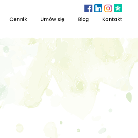
Cennik
Umów się
Blog
Kontakt
nsultacje bariatryczne
ychoterapia dzieci i młodzieży
sychoterapia rodzinna
US) Trening Umiejętności Społecznych dla dzieci i
łodzieży