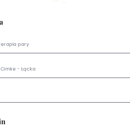
a
erapia pary
 Cimke - Łącka
in