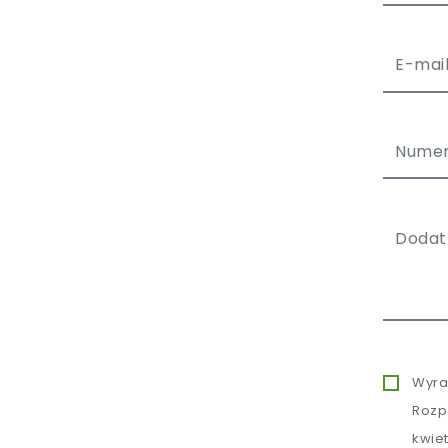
Wyra
Rozp
kwie