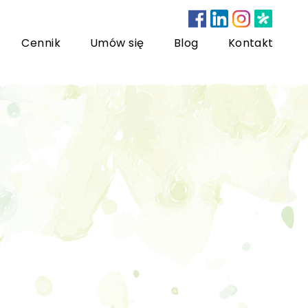
Cennik
Umów się
Blog
Kontakt
nsultacje bariatryczne
ychoterapia dzieci i młodzieży
sychoterapia rodzinna
US) Trening Umiejętności Społecznych dla dzieci i
łodzieży