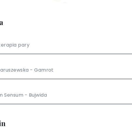
a
erapia pary
Paruszewska - Gamrot
m Sensum - Bujwida
in