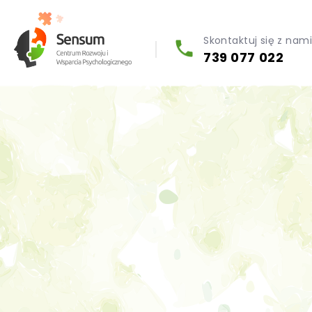
Skontaktuj się z nam
739 077 022
Diagnoza psychologiczna (testy psychologiczne)
Konsultacja biegłego psychologa
Psychoterapia indywidualna (PL / EN)
Wsparcie dla firm