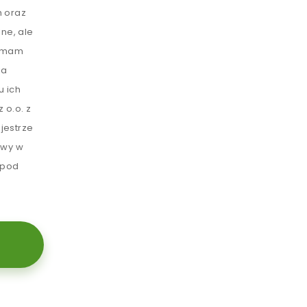
 oraz
ne, ale
e mam
ia
u ich
 o.o. z
jestrze
awy w
 pod