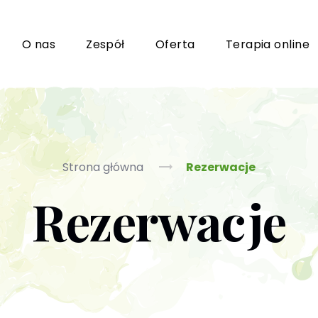
i
O nas
Zespół
Oferta
Terapia online
Grupy wsparcia i TUSy dla osób dorosłych
Ko
Strona główna
Rezerwacje
Rezerwacje
Poradnictwo seksuologiczne
Ps
Psychoterapia par i małżeństwa
P
Terapia uzależnień (PL / EN)
(T
m