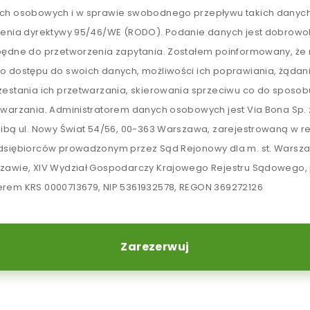
ch osobowych i w sprawie swobodnego przepływu takich danych
lenia dyrektywy 95/46/WE (RODO). Podanie danych jest dobrowol
będne do przetworzenia zapytania. Zostałem poinformowany, ż
o dostępu do swoich danych, możliwości ich poprawiania, żądan
zestania ich przetwarzania, skierowania sprzeciwu co do sposob
twarzania. Administratorem danych osobowych jest Via Bona Sp. z
zibą ul. Nowy Świat 54/56, 00-363 Warszawa, zarejestrowaną w re
dsiębiorców prowadzonym przez Sąd Rejonowy dla m. st. Warsz
zawie, XIV Wydział Gospodarczy Krajowego Rejestru Sądowego,
rem KRS 0000713679, NIP 5361932578, REGON 369272126
Zarezerwuj