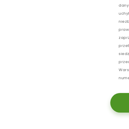
dany
uchy
niez
praw
zapr
prze
sied
prze
Wars
nume