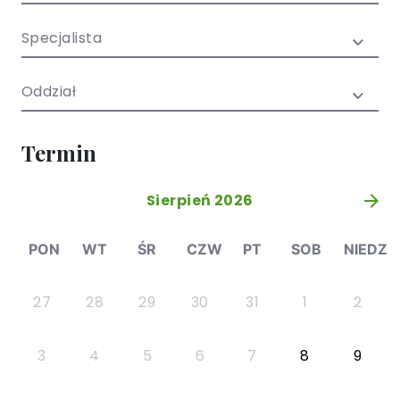
/ EN)
Społecznych
dla dzieci i
Specjalista
młodzieży
Oddział
Termin
Sierpień 2026
»
PON
WT
ŚR
CZW
PT
SOB
NIEDZ
27
28
29
30
31
1
2
3
4
5
6
7
8
9