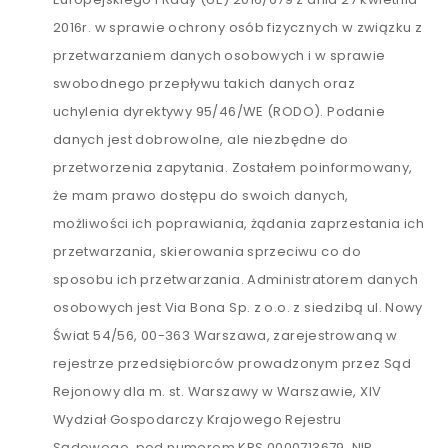
2016r. w sprawie ochrony osób fizycznych w związku z
przetwarzaniem danych osobowych i w sprawie
swobodnego przepływu takich danych oraz
uchylenia dyrektywy 95/46/WE (RODO). Podanie
danych jest dobrowolne, ale niezbędne do
przetworzenia zapytania. Zostałem poinformowany,
że mam prawo dostępu do swoich danych,
możliwości ich poprawiania, żądania zaprzestania ich
przetwarzania, skierowania sprzeciwu co do
sposobu ich przetwarzania. Administratorem danych
osobowych jest Via Bona Sp. z o.o. z siedzibą ul. Nowy
Świat 54/56, 00-363 Warszawa, zarejestrowaną w
rejestrze przedsiębiorców prowadzonym przez Sąd
Rejonowy dla m. st. Warszawy w Warszawie, XIV
Wydział Gospodarczy Krajowego Rejestru
Sądowego, pod numerem KRS 0000713679, NIP